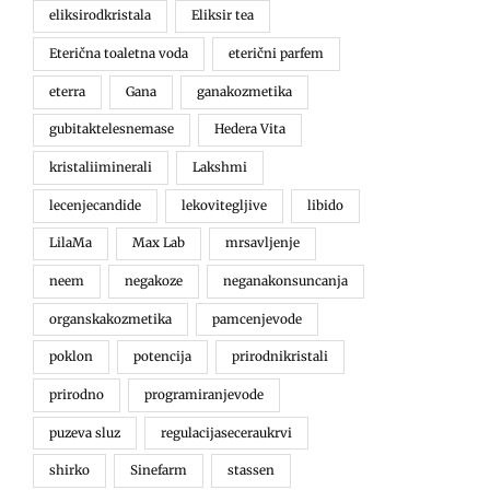
eliksirodkristala
Eliksir tea
Eterična toaletna voda
eterični parfem
eterra
Gana
ganakozmetika
gubitaktelesnemase
Hedera Vita
kristaliiminerali
Lakshmi
lecenjecandide
lekovitegljive
libido
LilaMa
Max Lab
mrsavljenje
neem
negakoze
neganakonsuncanja
organskakozmetika
pamcenjevode
poklon
potencija
prirodnikristali
prirodno
programiranjevode
puzeva sluz
regulacijaseceraukrvi
shirko
Sinefarm
stassen