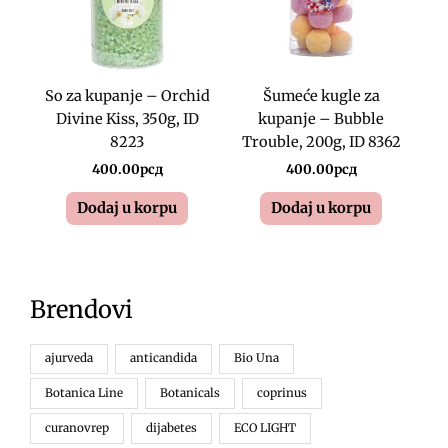
So za kupanje – Orchid
Šumeće kugle za
Divine Kiss, 350g, ID
kupanje – Bubble
8223
Trouble, 200g, ID 8362
400.00
рсд
400.00
рсд
Dodaj u korpu
Dodaj u korpu
Brendovi
ajurveda
anticandida
Bio Una
Botanica Line
Botanicals
coprinus
curanovrep
dijabetes
ECO LIGHT