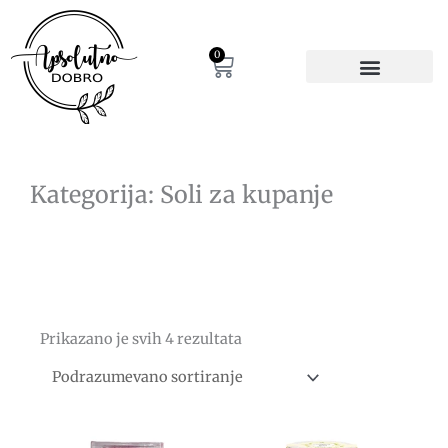
Pređi
na
sadržaj
0
Cart
Kategorija: Soli za kupanje
Prikazano je svih 4 rezultata