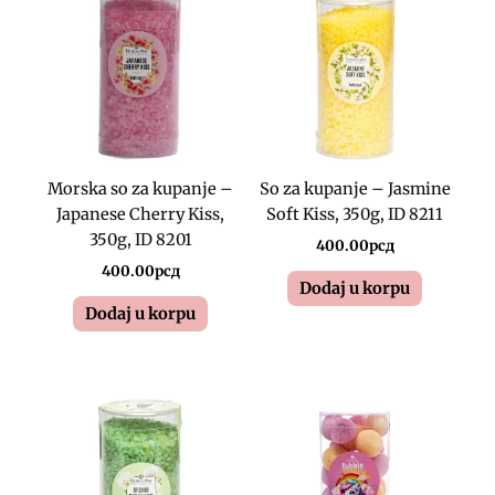
Morska so za kupanje –
So za kupanje – Jasmine
Japanese Cherry Kiss,
Soft Kiss, 350g, ID 8211
350g, ID 8201
400.00
рсд
400.00
рсд
Dodaj u korpu
Dodaj u korpu