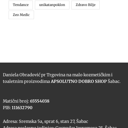
Tendance
unikatanpoklon
Zdravo Bilje
Zeo Medic
Daniela Obradović pr Trgovina na malo kozmetičkim i
toaletnim proizvodima
APSOLUTNO DOBRO SHOP
Šabac.
Matični broj:
65554038
PIB:
111632790
Adresa: Sremska 5a, sprat 6, stan 27, Šabac