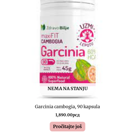
NEMA NA STANJU
Garcinia cambogia, 90 kapsula
1,890.00
рсд
Pročitajte još