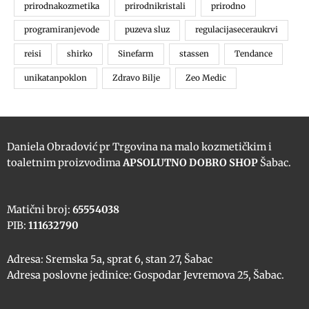
prirodnakozmetika
prirodnikristali
prirodno
programiranjevode
puzeva sluz
regulacijaseceraukrvi
reisi
shirko
Sinefarm
stassen
Tendance
unikatanpoklon
Zdravo Bilje
Zeo Medic
Daniela Obradović pr Trgovina na malo kozmetičkim i
toaletnim proizvodima
APSOLUTNO DOBRO SHOP
Šabac.
Matični broj:
65554038
PIB:
111632790
Adresa: Sremska 5a, sprat 6, stan 27, Šabac
Adresa poslovne jedinice: Gospodar Jevremova 25, Šabac.