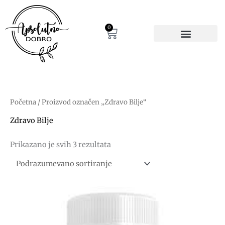
Pređi
na
sadržaj
0
Cart
Početna
/ Proizvod označen „Zdravo Bilje“
Zdravo Bilje
Prikazano je svih 3 rezultata