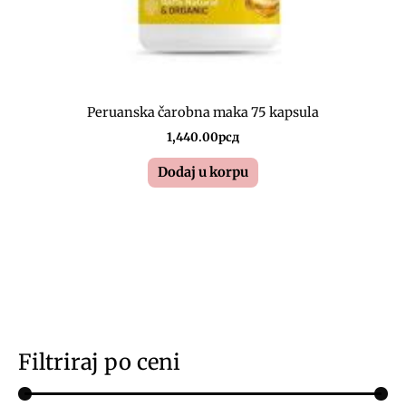
Peruanska čarobna maka 75 kapsula
1,440.00
рсд
Dodaj u korpu
Filtriraj po ceni
M
M
i
a