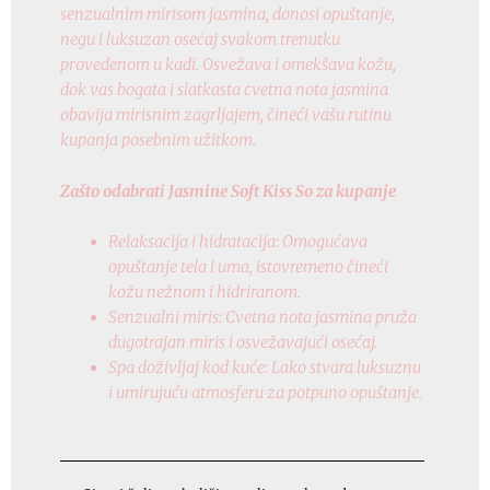
senzualnim mirisom jasmina, donosi opuštanje,
negu i luksuzan osećaj svakom trenutku
provedenom u kadi. Osvežava i omekšava kožu,
dok vas bogata i slatkasta cvetna nota jasmina
obavija mirisnim zagrljajem, čineći vašu rutinu
kupanja posebnim užitkom.
Zašto odabrati Jasmine Soft Kiss So za kupanje
Relaksacija i hidratacija: Omogućava
opuštanje tela i uma, istovremeno čineći
kožu nežnom i hidriranom.
Senzualni miris: Cvetna nota jasmina pruža
dugotrajan miris i osvežavajući osećaj.
Spa doživljaj kod kuće: Lako stvara luksuznu
i umirujuću atmosferu za potpuno opuštanje.