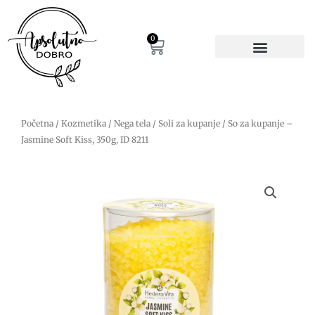
Pređi
na
sadržaj
0
Cart
Početna
/
Kozmetika
/
Nega tela
/
Soli za kupanje
/ So za kupanje –
Jasmine Soft Kiss, 350g, ID 8211