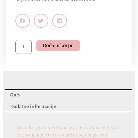
So
Dodaj u korpu
za
kupanje
–
Jasmine
Soft
Kiss,
350g,
Opis
ID
Dodatne informacije
8211
količina
Doživite spa trenutak kod kuće uz Jasmine Soft Kiss
so za kupanje. Ova aromatična so, obogaćena