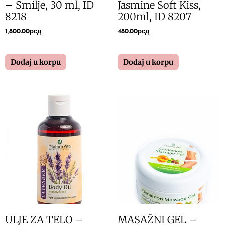
– Smilje, 30 ml, ID
Jasmine Soft Kiss,
8218
200ml, ID 8207
1,800.00
рсд
480.00
рсд
Dodaj u korpu
Dodaj u korpu
ULJE ZA TELO –
MASAŽNI GEL –