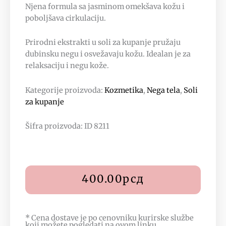
Njena formula sa jasminom omekšava kožu i
poboljšava cirkulaciju.
Prirodni ekstrakti u soli za kupanje pružaju
dubinsku negu i osvežavaju kožu. Idealan je za
relaksaciju i negu kože.
Kategorije proizvoda:
Kozmetika
,
Nega tela
,
Soli
za kupanje
Šifra proizvoda: ID 8211
400.00
рсд
* Cena dostave je po cenovniku kurirske službe
koji možete pogledati na
ovom linku