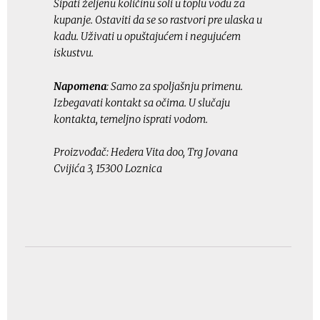
Sipati željenu količinu soli u toplu vodu za
kupanje. Ostaviti da se so rastvori pre ulaska u
kadu. Uživati u opuštajućem i negujućem
iskustvu.
Napomena
: Samo za spoljašnju primenu.
Izbegavati kontakt sa očima. U slučaju
kontakta, temeljno isprati vodom.
Proizvođač: Hedera Vita doo, Trg Jovana
Cvijića 3, 15300 Loznica