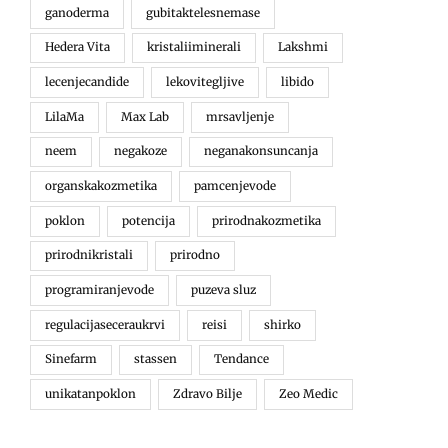
ganoderma
gubitaktelesnemase
Hedera Vita
kristaliiminerali
Lakshmi
lecenjecandide
lekovitegljive
libido
LilaMa
Max Lab
mrsavljenje
neem
negakoze
neganakonsuncanja
organskakozmetika
pamcenjevode
poklon
potencija
prirodnakozmetika
prirodnikristali
prirodno
programiranjevode
puzeva sluz
regulacijaseceraukrvi
reisi
shirko
Sinefarm
stassen
Tendance
unikatanpoklon
Zdravo Bilje
Zeo Medic