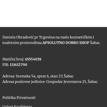
Daniela Obradović pr Trgovina na malo kozmetičkim i
toaletnim proizvodima
APSOLUTNO DOBRO SHOP
Šabac.
Matični broj:
65554038
PIB:
111632790
Adresa: Sremska 5a, sprat 6, stan 27, Šabac
Adresa poslovne jedinice: Gospodar Jevremova 25, Šabac.
Politika Privatnosti
Uslovi Korišćenja