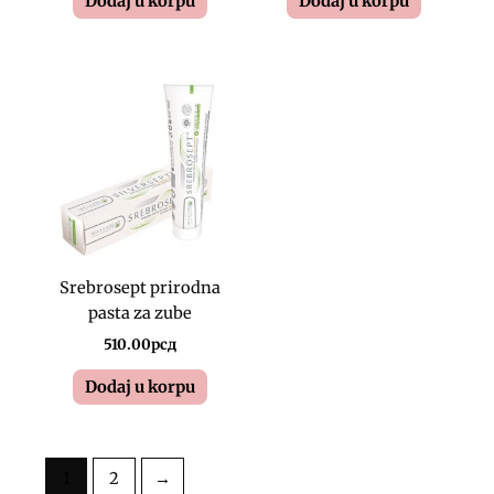
Dodaj u korpu
Dodaj u korpu
Srebrosept prirodna
pasta za zube
510.00
рсд
Dodaj u korpu
1
2
→