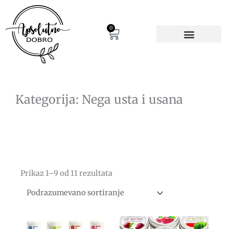
Pređi
na
sadržaj
0
Cart
Kategorija: Nega usta i usana
Prikaz 1–9 od 11 rezultata
Ovaj