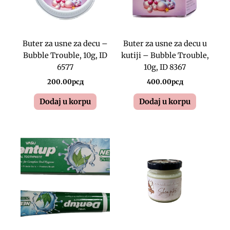
Buter za usne za decu –
Buter za usne za decu u
Bubble Trouble, 10g, ID
kutiji – Bubble Trouble,
6577
10g, ID 8367
200.00
рсд
400.00
рсд
Dodaj u korpu
Dodaj u korpu