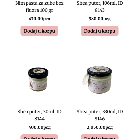
Nim pasta za zube bez
Shea puter, 106ml, ID
fluora 100 gr
8143
430.00
рсд
980.00
рсд
Dodaj u korpu
Dodaj u korpu
Shea puter, 30ml, ID
Shea puter, 330ml, ID
8144
8146
400.00
рсд
2,050.00
рсд