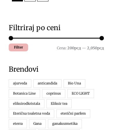
Filtriraj po ceni
Minimalna
Maksimalna
cena
cena
Filter
Cena:
200рсд
—
2,050рсд
Brendovi
ajurveda
anticandida
Bio Una
Botanica Line
coprinus
ECO LIGHT
eliksirodkristala
Eliksir tea
Eterična toaletna voda
eterični parfem
eterra
Gana
ganakozmetika