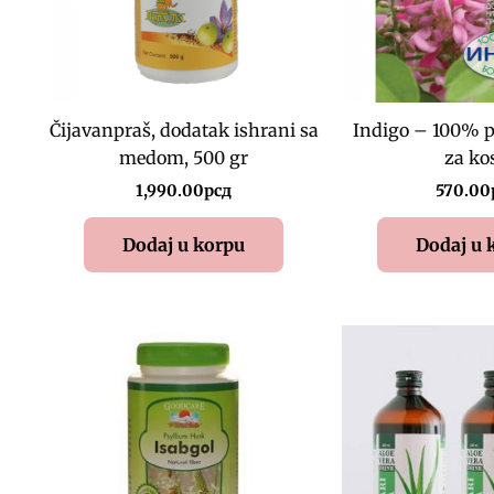
Čijavanpraš, dodatak ishrani sa
Indigo – 100% p
medom, 500 gr
za ko
1,990.00
рсд
570.00
Dodaj u korpu
Dodaj u 