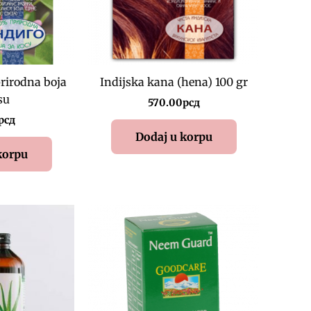
rirodna boja
Indijska kana (hena) 100 gr
su
570.00
рсд
рсд
Dodaj u korpu
korpu