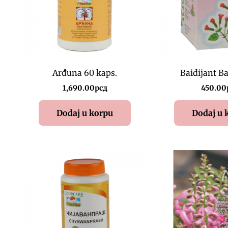
Arđuna 60 kaps.
Baidijant B
1,690.00
рсд
450.00
Dodaj u korpu
Dodaj u 