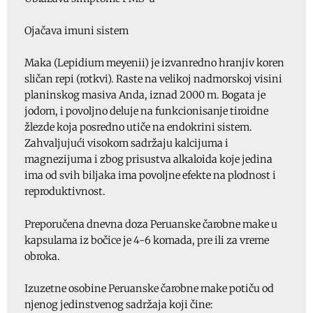
Ojačava imuni sistem
Maka (Lepidium meyenii) je izvanredno hranjiv koren
sličan repi (rotkvi). Raste na velikoj nadmorskoj visini
planinskog masiva Anda, iznad 2000 m. Bogata je
jodom, i povoljno deluje na funkcionisanje tiroidne
žlezde koja posredno utiče na endokrini sistem.
Zahvaljujući visokom sadržaju kalcijuma i
magnezijuma i zbog prisustva alkaloida koje jedina
ima od svih biljaka ima povoljne efekte na plodnost i
reproduktivnost.
Preporučena dnevna doza Peruanske čarobne make u
kapsulama iz bočice je 4-6 komada, pre ili za vreme
obroka.
Izuzetne osobine Peruanske čarobne make potiču od
njenog jedinstvenog sadržaja koji čine: