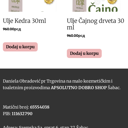
Ulje Kedra 30ml
Ulje Čajnog drveta 30
ml
960.00
рсд
960.00
рсд
Dodaj u korpu
Dodaj u korpu
Daniela Obradović pr Trgovina na malo kozmetičkim i
toaletnim proizvodima
APSOLUTNO DOBRO SHOP
Šabac.
Matični broj:
65554038
PIB:
111632790
Adresa: Sremska 5a, sprat 6, stan 27, Šabac