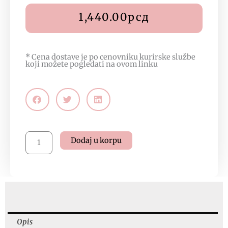
1,440.00
рсд
* Cena dostave je po cenovniku kurirske službe
koji možete pogledati na
ovom linku
Peruanska
Dodaj u korpu
čarobna
maka
75
kapsula
količina
Opis