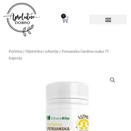
Pređi
na
sadržaj
0
Cart
Početna
/
Dijetetika i zdravlje
/ Peruanska čarobna maka 75
kapsula