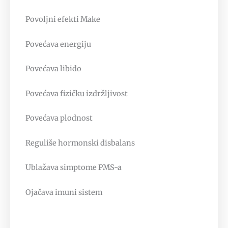
Povoljni efekti Make
Povećava energiju
Povećava libido
Povećava fizičku izdržljivost
Povećava plodnost
Reguliše hormonski disbalans
Ublažava simptome PMS-a
Ojačava imuni sistem