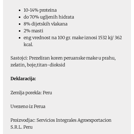
10-14% proteina
do 70% ugljenih hidrata
8% dijetskih vlakana
2% masti
eng vrednost na 100 gr. make iznosi 1532 kj/ 362
kcal.
Sastojci: Prezeliran koren peruanske make u prahu,
zelatin, boje,titan-dioksid
Deklaracija:
Zemlja porekla: Peru
Uvezeno iz Perua
Proizvodjac: Servicios Integrales Agroexportacion
S.R.L. Peru