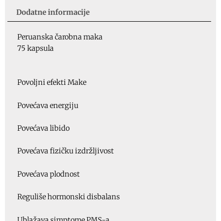
Dodatne informacije
Peruanska čarobna maka
75 kapsula
Povoljni efekti Make
Povećava energiju
Povećava libido
Povećava fizičku izdržljivost
Povećava plodnost
Reguliše hormonski disbalans
Ublažava simptome PMS-a