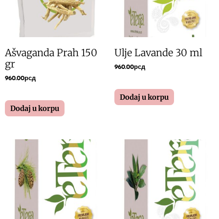
Ašvaganda Prah 150
Ulje Lavande 30 ml
gr
960.00
рсд
960.00
рсд
Dodaj u korpu
Dodaj u korpu