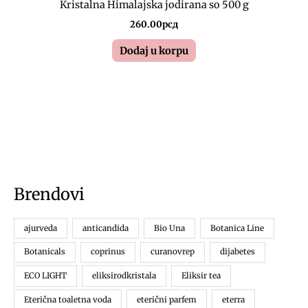
Kristalna Himalajska jodirana so 500 g
260.00
рсд
Dodaj u korpu
Brendovi
ajurveda
anticandida
Bio Una
Botanica Line
Botanicals
coprinus
curanovrep
dijabetes
ECO LIGHT
eliksirodkristala
Eliksir tea
Eterična toaletna voda
eterični parfem
eterra