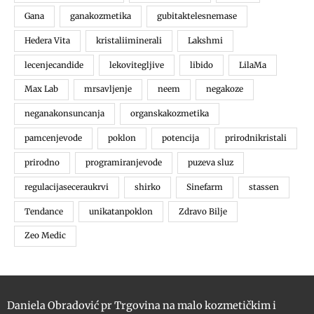
Gana
ganakozmetika
gubitaktelesnemase
Hedera Vita
kristaliiminerali
Lakshmi
lecenjecandide
lekovitegljive
libido
LilaMa
Max Lab
mrsavljenje
neem
negakoze
neganakonsuncanja
organskakozmetika
pamcenjevode
poklon
potencija
prirodnikristali
prirodno
programiranjevode
puzeva sluz
regulacijaseceraukrvi
shirko
Sinefarm
stassen
Tendance
unikatanpoklon
Zdravo Bilje
Zeo Medic
Daniela Obradović pr Trgovina na malo kozmetičkim i