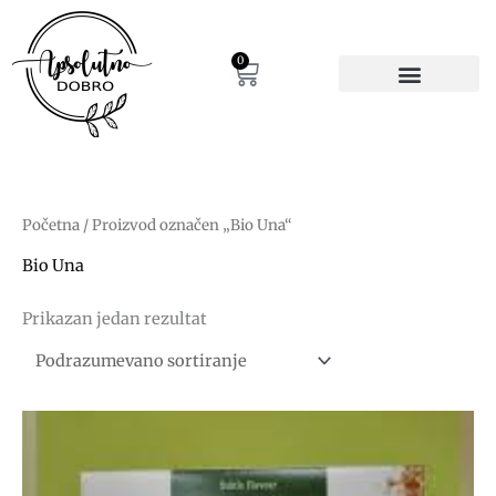
Pređi
na
sadržaj
0
Cart
Početna
/ Proizvod označen „Bio Una“
Bio Una
Prikazan jedan rezultat