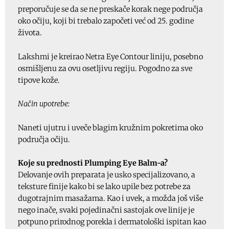
preporučuje se da se ne preskače korak nege područja
oko očiju, koji bi trebalo započeti već od 25. godine
života.
Lakshmi je kreirao Netra Eye Contour liniju, posebno
osmišljenu za ovu osetljivu regiju. Pogodno za sve
tipove kože.
Način upotrebe:
Naneti ujutru i uveče blagim kružnim pokretima oko
područja očiju.
Koje su prednosti Plumping Eye Balm-a?
Delovanje ovih preparata je usko specijalizovano, a
teksture finije kako bi se lako upile bez potrebe za
dugotrajnim masažama. Kao i uvek, a možda još više
nego inače, svaki pojedinačni sastojak ove linije je
potpuno prirodnog porekla i dermatološki ispitan kao