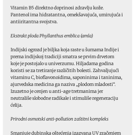
Vitamin B5 direktno doprinosi zdravlju kože.
Pantenol ima hidratantna, omekšavajuća, umirujuća i
antiiritantna svojstva.
Ekstrakt ploda Phyllanthus emblica (amla)
Indijski ogrozd je biljka koja raste u šumama Indije i
prema indijskoj tradiciji smatra se prvim drvetom
koje je postojalo u univerzumu. Hiljadama godina
koristi se za tretiranje različitih bolesti. Zahvaljujući
vitaminu C, bioflavonoidima, saponinima i taninima,
ajurvedska medicina ga naziva „plodom mladosti“.
Izuzetno je cenjen u anti-age tretmanima jer
neutrališe slobodne radikale i stimuliše regeneraciju
ćelija.
Prirodni osmotski anti-pollution zaštitni kompleks
Smanjuje dubinska oštećenja izazvana UV zračenjem