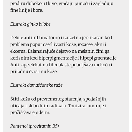
prodiru duboko u tkivo, vraćaju punoću i zaglađuju
fine linije i bore.
Ekstrakt ginko bilobe
Deluje antiinflamatorno i izuzetno je efikasan kod
problema poput osetljivosti kože, rozacee, akni i
ekcema. Balansirajuće dejstvo na melanin čini ga
korisnim kod hiperpigmentacije i hipopigmentacije.
Anti-age efekat na fibroblaste poboljšava mekoću i
prirodnu čvrstinu kože.
Ekstrakt damaščanske ruže
Štiti kožu od prevremenog starenja, spoljašnjih
uticaja i slobodnih radikala. Tonizira, umiruje i
pročišćava epiderm.
Pantenol (provitamin B5)