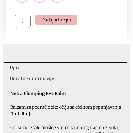
Netra
Dodaj u korpu
Plumping
Eye
Balm,
15ml,
ID
8521
količina
Opis
Dodatne informacije
Netra Plumping Eye Balm
Balzam za područje oko očiju sa efektom popunjavanja
finih linija
Oči su ogledalo prošlog vremena, našeg načina života,