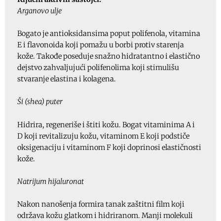
Arganovo ulje
Bogato je antioksidansima poput polifenola, vitamina
E i flavonoida koji pomažu u borbi protiv starenja
kože. Takođe poseduje snažno hidratantno i elastično
dejstvo zahvaljujući polifenolima koji stimulišu
stvaranje elastina i kolagena.
Ši (shea) puter
Hidrira, regeneriše i štiti kožu. Bogat vitaminima A i
D koji revitalizuju kožu, vitaminom E koji podstiče
oksigenaciju i vitaminom F koji doprinosi elastičnosti
kože.
Natrijum hijaluronat
Nakon nanošenja formira tanak zaštitni film koji
održava kožu glatkom i hidriranom. Manji molekuli