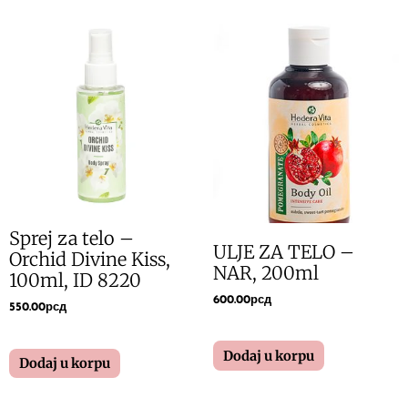
Sprej za telo –
ULJE ZA TELO –
Orchid Divine Kiss,
NAR, 200ml
100ml, ID 8220
600.00
рсд
550.00
рсд
Dodaj u korpu
Dodaj u korpu