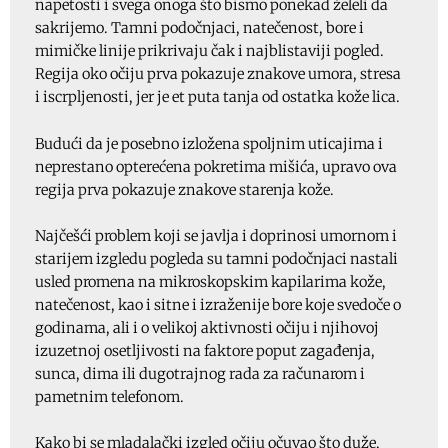
napetosti i svega onoga što bismo ponekad želeli da
sakrijemo. Tamni podočnjaci, natečenost, bore i
mimičke linije prikrivaju čak i najblistaviji pogled.
Regija oko očiju prva pokazuje znakove umora, stresa
i iscrpljenosti, jer je et puta tanja od ostatka kože lica.
Budući da je posebno izložena spoljnim uticajima i
neprestano opterećena pokretima mišića, upravo ova
regija prva pokazuje znakove starenja kože.
Najčešći problem koji se javlja i doprinosi umornom i
starijem izgledu pogleda su tamni podočnjaci nastali
usled promena na mikroskopskim kapilarima kože,
natečenost, kao i sitne i izraženije bore koje svedoče o
godinama, ali i o velikoj aktivnosti očiju i njihovoj
izuzetnoj osetljivosti na faktore poput zagađenja,
sunca, dima ili dugotrajnog rada za računarom i
pametnim telefonom.
Kako bi se mladalački izgled očiju očuvao što duže,