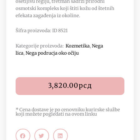
osetljivu regiju, tretman sadrži prirodni
osmotski kompleks koji štiti kožu od štetnih
efekata zagađenja iz okoline.
Šifra proizvoda: ID 8521
Kategorije proizvoda:
Kozmetika
,
Nega
lica
,
Nega podrucja oko očiju
3,820.00
рсд
* Cena dostave je po cenovniku kurirske službe
koji možete pogledati na
ovom linku