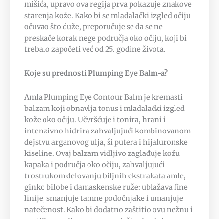
mišića, upravo ova regija prva pokazuje znakove
starenja kože. Kako bi se mladalački izgled očiju
očuvao što duže, preporučuje se da se ne
preskače korak nege područja oko očiju, koji bi
trebalo započeti već od 25. godine života.
Koje su prednosti Plumping Eye Balm-a?
Amla Plumping Eye Contour Balm je kremasti
balzam koji obnavlja tonus i mladalački izgled
kože oko očiju. Učvršćuje i tonira, hrani i
intenzivno hidrira zahvaljujući kombinovanom
dejstvu arganovog ulja, ši putera i hijaluronske
kiseline. Ovaj balzam vidljivo zaglađuje kožu
kapaka i područja oko očiju, zahvaljujući
trostrukom delovanju biljnih ekstrakata amle,
ginko bilobe i damaskenske ruže: ublažava fine
linije, smanjuje tamne podočnjake i umanjuje
natečenost. Kako bi dodatno zaštitio ovu nežnu i