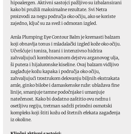
hipoalergen. Aktivni sastojci pažljivo su izbalansirani
kako bi pružili maksimalne rezultate. Svi Netra
proizvodi za negu područja oko očiju, ako se koriste
zajedno, ključ su za svež i odmoran izgled.
Amla Plumping Eye Contour Balm je kremasti balzam
koji obnavlja tonus i mladalački izgled kože oko očiju.
Učvršćuje i tonira, hrani i intenzivno hidrira
zahvaljujući kombinovanom dejstvu arganovog ulja,
ši putera i hijaluronske kiseline. Ovaj balzam vidljivo
zaglađuje kožu kapaka i područja oko očiju,
zahvaljujući trostrukom delovanju biljnih ekstrakata
amle, ginko bilobe i damaskenske ruže: ublažava fine
linije, smanjuje tamne podočnjake i umanjuje
natečenost. Kako bi dodatno zaštitio ovu nežnu i
osetljivu regiju, tretman sadrži prirodni osmotski
kompleks koji štiti kožu od štetnih efekata zagađenja
iz okoline.
Ključni aktivni sastojci: