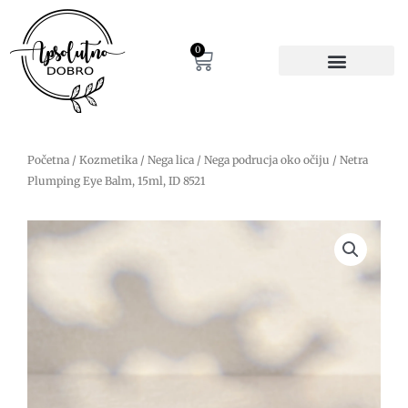
Pređi
na
sadržaj
0
Cart
Početna
/
Kozmetika
/
Nega lica
/
Nega podrucja oko očiju
/ Netra
Plumping Eye Balm, 15ml, ID 8521