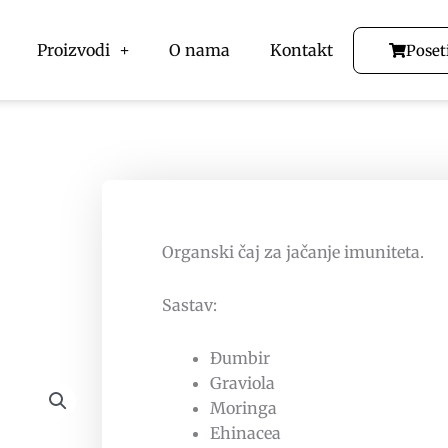
Proizvodi
O nama
Kontakt
Poset
Organski čaj za jačanje imuniteta.
Sastav:
Đumbir
Graviola
Moringa
Ehinacea