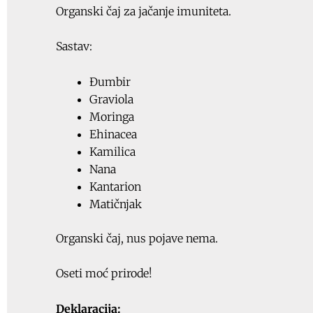
Organski čaj za jačanje imuniteta.
Sastav:
Đumbir
Graviola
Moringa
Ehinacea
Kamilica
Nana
Kantarion
Matičnjak
Organski čaj, nus pojave nema.
Oseti moć prirode!
Deklaracija: