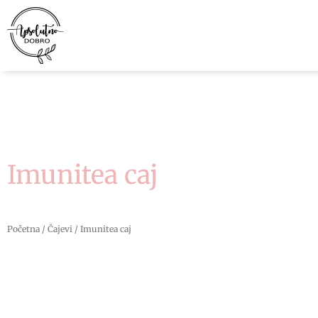
Pređi
na
sadržaj
Imunitea caj
Početna
/
Čajevi
/ Imunitea caj