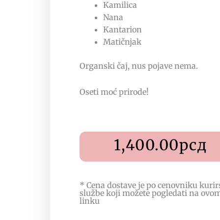
Kamilica
Nana
Kantarion
Matičnjak
Organski čaj, nus pojave nema.
Oseti moć prirode!
1,400.00
рсд
* Cena dostave je po cenovniku kurir
službe koji možete pogledati na
ovo
linku