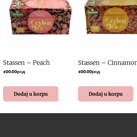
Stassen – Peach
Stassen – Cinnamo
400.00
рсд
400.00
рсд
Dodaj u korpu
Dodaj u korpu