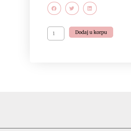
Stassen
Dodaj u korpu
-
Detox
količina