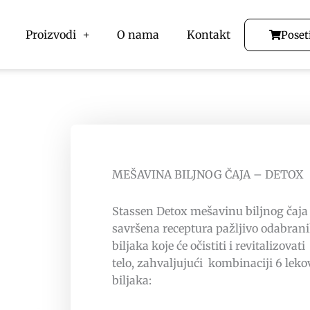
Proizvodi
O nama
Kontakt
Poset
MEŠAVINA BILJNOG ČAJA – DETOX
Stassen Detox mešavinu biljnog čaja 
savršena receptura pažljivo odabran
biljaka koje će očistiti i revitalizovat
telo, zahvaljujući kombinaciji 6 leko
biljaka: