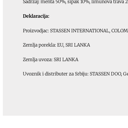
Sadrzaj: menta 50%, sipak 10%, limunova trava 2
Deklaracija:
Proizvodjac: STASSEN INTERNATIONAL, COLOM
Zemlja porekla: EU, SRI LANKA
Zemlja uvoza: SRI LANKA
Uvoznik i distributer za Srbiju: STASSEN DOO, Gen