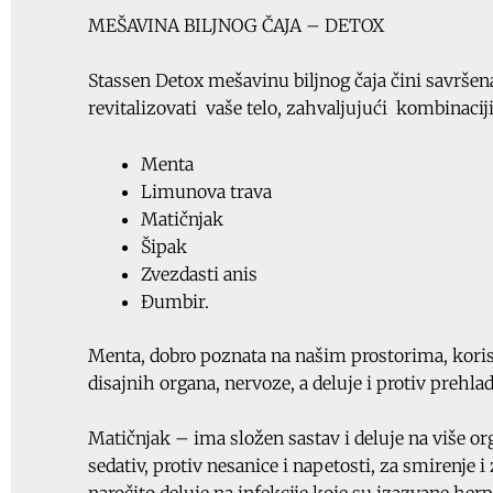
MEŠAVINA BILJNOG ČAJA – DETOX
Stassen Detox mešavinu biljnog čaja čini savršena 
revitalizovati vaše telo, zahvaljujući kombinaciji 
Menta
Limunova trava
Matičnjak
Šipak
Zvezdasti anis
Đumbir.
Menta, dobro poznata na našim prostorima, koris
disajnih organa, nervoze, a deluje i protiv prehlad
Matičnjak – ima složen sastav i deluje na više or
sedativ, protiv nesanice i napetosti, za smirenje 