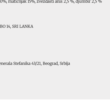
0%, maticnjak 15%, zvezdasti anis 2,5 %, djumbir 2,5 %
BO 14, SRI LANKA
erala Stefanika 43/21, Beograd, Srbija