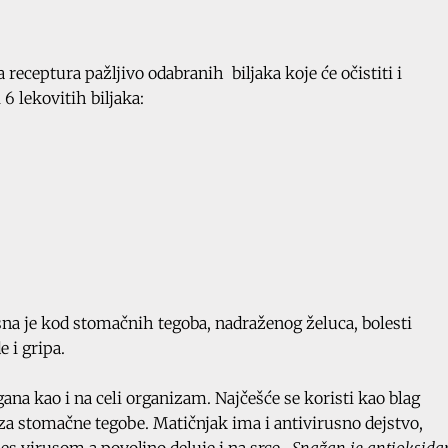
receptura pažljivo odabranih biljaka koje će očistiti i
6 lekovitih biljaka:
na je kod stomačnih tegoba, nadraženog želuca, bolesti
e i gripa.
gana kao i na celi organizam. Najčešće se koristi kao blag
i za stomačne tegobe. Matičnjak ima i antivirusno dejstvo,