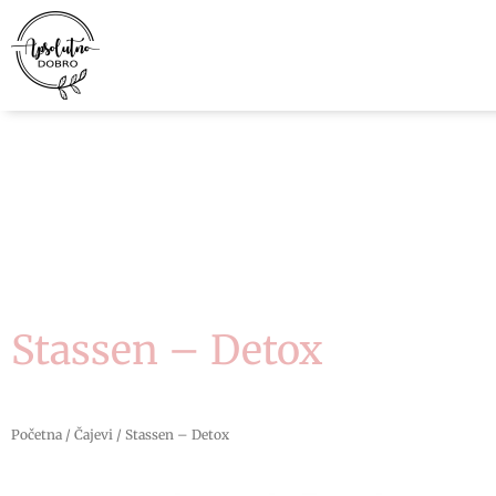
Pređi
na
sadržaj
Stassen – Detox
Početna
/
Čajevi
/ Stassen – Detox