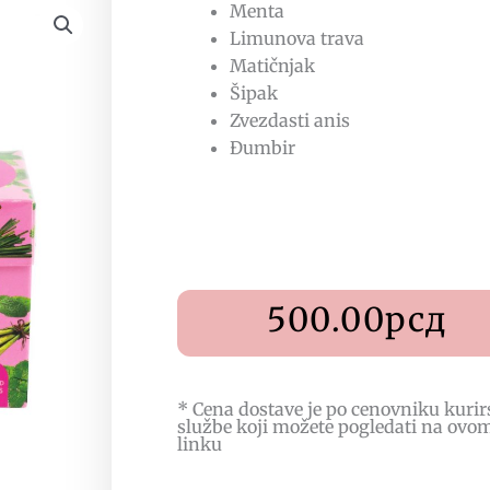
Menta
Limunova trava
Matičnjak
Šipak
Zvezdasti anis
Đumbir
500.00
рсд
* Cena dostave je po cenovniku kurir
službe koji možete pogledati na
ovo
linku