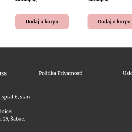
400.00
рсд
500.00
рсд
Dodaj u korpu
Dodaj u korpu
Politika Privatnosti
Usl
038
 sprat 6, stan
inice:
 25, Šabac.