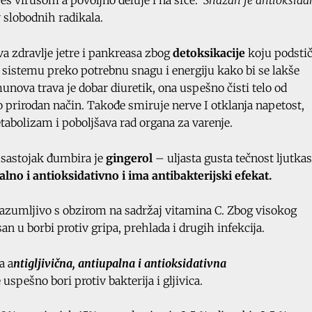
pes virusom a povoljno deluje i na srce.
Snažan je antioksidan
 slobodnih radikala.
va zdravlje jetre i pankreasa zbog
detoksikacije
koju podsti
sistemu preko potrebnu snagu i energiju kako bi se lakše
nova trava je dobar diuretik, ona uspešno čisti telo od
o prirodan način. Takođe smiruje nerve I otklanja napetost,
tabolizam i poboljšava rad organa za varenje.
 sastojak đumbira je
gingerol
– uljasta gusta tečnost ljutka
lno i antioksidativno i ima antibakterijski efekat.
i razumljivo s obzirom na sadržaj vitamina C. Zbog visokog
an u borbi protiv gripa, prehlada i drugih infekcija.
a a
ntigljivična, antiupalna i antioksidativna
uspešno bori protiv bakterija i gljivica.