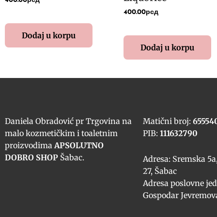
400.00
рсд
400.00
рсд
Dodaj u korpu
Dodaj u korpu
Daniela Obradović pr Trgovina na
Matični broj:
65554
malo kozmetičkim i toaletnim
PIB:
111632790
proizvodima
APSOLUTNO
DOBRO SHOP
Šabac.
Adresa: Sremska 5a,
27, Šabac
Adresa poslovne jed
Gospodar Jevremova