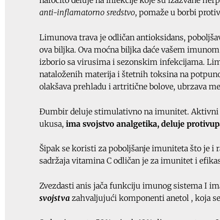
naročito deluje na infekcije koje su izazvane her
anti-inflamatorno sredstvo
, pomaže u borbi protiv
Limunova trava je odličan antioksidans, poboljša
ova biljka. Ova moćna biljka daće vašem imunom 
izborio sa virusima i sezonskim infekcijama. Limu
nataloženih materija i štetnih toksina na potpun
olakšava prehladu i artritične bolove, ubrzava me
Đumbir deluje stimulativno na imunitet. Aktivni
ukusa,
ima svojstvo analgetika, deluje protivupa
Šipak se koristi za poboljšanje imuniteta što je 
sadržaja vitamina C odličan je za imunitet i efikas
Zvezdasti anis jača funkciju imunog sistema I im
svojstva
zahvaljujući komponenti anetol , koja se 