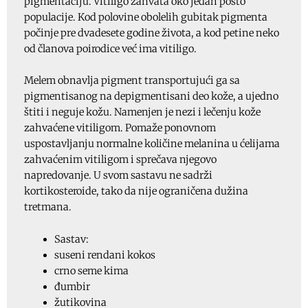
pigmentaciju. Vitiligo zahvata oko jedan posto
populacije. Kod polovine obolelih gubitak pigmenta
počinje pre dvadesete godine života, a kod petine neko
od članova poirodice već ima vitiligo.
Melem obnavlja pigment transportujući ga sa
pigmentisanog na depigmentisani deo kože, a ujedno
štiti i neguje kožu. Namenjen je nezi i lečenju kože
zahvaćene vitiligom. Pomaže ponovnom
uspostavljanju normalne količine melanina u ćelijama
zahvaćenim vitiligom i sprečava njegovo
napredovanje. U svom sastavu ne sadrži
kortikosteroide, tako da nije ograničena dužina
tretmana.
Sastav:
suseni rendani kokos
crno seme kima
đumbir
žutikovina