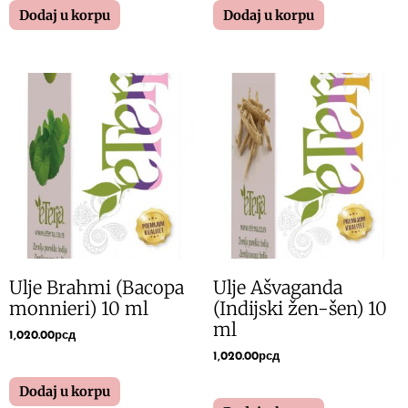
Dodaj u korpu
Dodaj u korpu
Ulje Brahmi (Bacopa
Ulje Ašvaganda
monnieri) 10 ml
(Indijski žen-šen) 10
ml
1,020.00
рсд
1,020.00
рсд
Dodaj u korpu