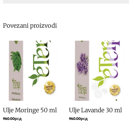
Povezani proizvodi
Ulje Moringe 50 ml
Ulje Lavande 30 ml
960.00
рсд
960.00
рсд