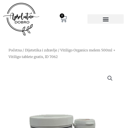
Pređi
na
sadržaj
0
Cart
Početna
/
Dijetetika i zdravlje
/ Vitiligo Organics melem 500ml +
Vitiligo tablete gratis, ID 7062