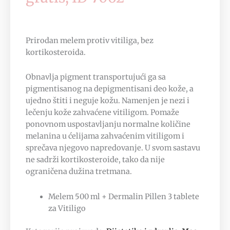
Prirodan melem protiv vitiliga, bez
kortikosteroida.
Obnavlja pigment transportujući ga sa
pigmentisanog na depigmentisani deo kože, a
ujedno štiti i neguje kožu. Namenjen je nezi i
lečenju kože zahvaćene vitiligom. Pomaže
ponovnom uspostavljanju normalne količine
melanina u ćelijama zahvaćenim vitiligom i
sprečava njegovo napredovanje. U svom sastavu
ne sadrži kortikosteroide, tako da nije
ograničena dužina tretmana.
Melem 500 ml + Dermalin Pillen 3 tablete
za Vitiligo