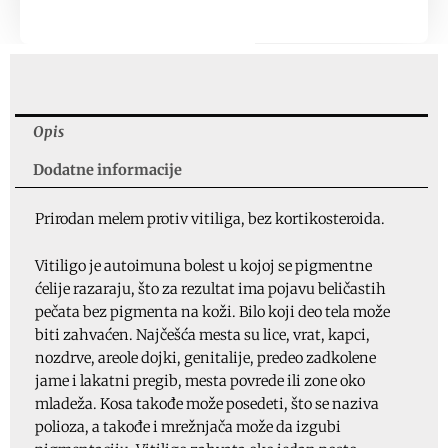
melem
500ml
+
Vitiligo
tablete
gratis,
Opis
ID
Dodatne informacije
7062
količina
Prirodan melem protiv vitiliga, bez kortikosteroida.
Vitiligo je autoimuna bolest u kojoj se pigmentne
ćelije razaraju, što za rezultat ima pojavu beličastih
pečata bez pigmenta na koži. Bilo koji deo tela može
biti zahvaćen. Najčešća mesta su lice, vrat, kapci,
nozdrve, areole dojki, genitalije, predeo zadkolene
jame i lakatni pregib, mesta povrede ili zone oko
mladeža. Kosa takođe može posedeti, što se naziva
polioza, a takođe i mrežnjača može da izgubi