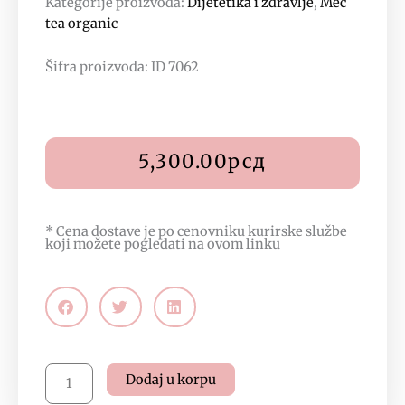
Kategorije proizvoda:
Dijetetika i zdravlje
,
Mec
tea organic
Šifra proizvoda: ID 7062
5,300.00
рсд
* Cena dostave je po cenovniku kurirske službe
koji možete pogledati na
ovom linku
Vitiligo
Dodaj u korpu
Organics