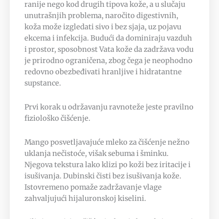
ranije nego kod drugih tipova kože, a u slučaju
unutrašnjih problema, naročito digestivnih,
koža može izgledati sivo i bez sjaja, uz pojavu
ekcema i infekcija. Budući da dominiraju vazduh
i prostor, sposobnost Vata kože da zadržava vodu
je prirodno ograničena, zbog čega je neophodno
redovno obezbeđivati hranljive i hidratantne
supstance.
Prvi korak u održavanju ravnoteže jeste pravilno
fiziološko čišćenje.
Mango posvetljavajuće mleko za čišćenje nežno
uklanja nečistoće, višak sebuma i šminku.
Njegova tekstura lako klizi po koži bez iritacije i
isušivanja. Dubinski čisti bez isušivanja kože.
Istovremeno pomaže zadržavanje vlage
zahvaljujući hijaluronskoj kiselini.