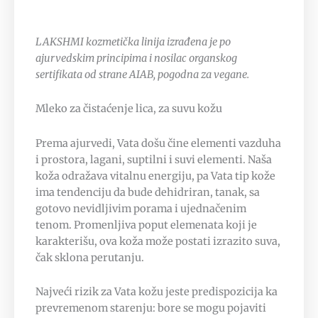
LAKSHMI kozmetička linija izrađena je po
ajurvedskim principima i nosilac organskog
sertifikata od strane AIAB, pogodna za vegane.
Mleko za čistaćenje lica, za suvu kožu
Prema ajurvedi, Vata došu čine elementi vazduha
i prostora, lagani, suptilni i suvi elementi. Naša
koža odražava vitalnu energiju, pa Vata tip kože
ima tendenciju da bude dehidriran, tanak, sa
gotovo nevidljivim porama i ujednačenim
tenom. Promenljiva poput elemenata koji je
karakterišu, ova koža može postati izrazito suva,
čak sklona perutanju.
Najveći rizik za Vata kožu jeste predispozicija ka
prevremenom starenju: bore se mogu pojaviti