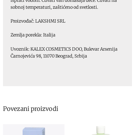
isprati vodom. Čuvati van domašaja dece. Čuvati na
sobnoj temperaturi, zaštićeno od svetlosti.
Proizvođač: LAKSHMI SRL
Zemlja porekla: Italija
Uvoznik: KALEX COSMETICS DOO, Bulevar Arsenija
Čarnojevića 98, 11070 Beograd, Srbija
Povezani proizvodi