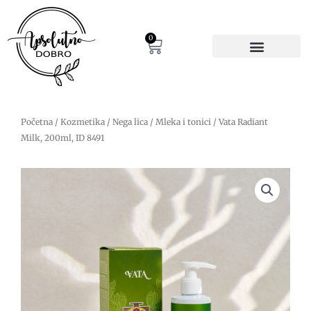
Pređi
na
sadržaj
0
Cart
Početna
/
Kozmetika
/
Nega lica
/
Mleka i tonici
/ Vata Radiant
Milk, 200ml, ID 8491