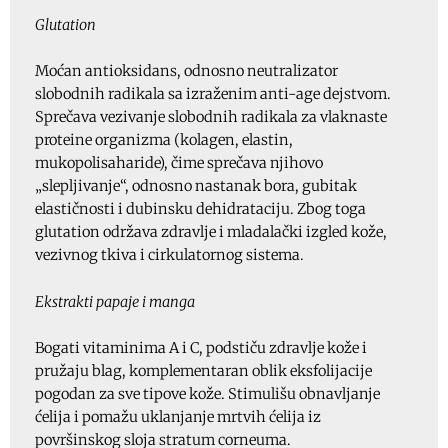
Glutation
Moćan antioksidans, odnosno neutralizator
slobodnih radikala sa izraženim anti-age dejstvom.
Sprečava vezivanje slobodnih radikala za vlaknaste
proteine organizma (kolagen, elastin,
mukopolisaharide), čime sprečava njihovo
„slepljivanje“, odnosno nastanak bora, gubitak
elastičnosti i dubinsku dehidrataciju. Zbog toga
glutation održava zdravlje i mladalački izgled kože,
vezivnog tkiva i cirkulatornog sistema.
Ekstrakti papaje i manga
Bogati vitaminima A i C, podstiču zdravlje kože i
pružaju blag, komplementaran oblik eksfolijacije
pogodan za sve tipove kože. Stimulišu obnavljanje
ćelija i pomažu uklanjanje mrtvih ćelija iz
površinskog sloja stratum corneuma.