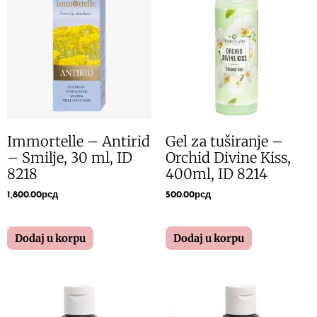
Immortelle – Antirid
Gel za tuširanje –
– Smilje, 30 ml, ID
Orchid Divine Kiss,
8218
400ml, ID 8214
1,800.00
рсд
500.00
рсд
Dodaj u korpu
Dodaj u korpu