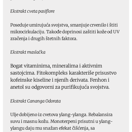
Ekstrakt cveta pasiflore
Poseduje umirujuća svojstva, smanjuje crvenilo i štiti
mikrocirkulaciju. Takođe doprinosi zaštiti kože od UV
zračenja i drugih štetnih faktora.
Ekstrakt maslačka
Bogat vitaminima, mineralima i aktivnim
sastojcima. Fitokompleks karakteriše prisustvo
kofeinske kiseline i njenih derivata. Fenhon i
anetol su odgovorni za purifikujuća svojstva.
Ekstrakt Cananga Odorata
Ulje dobijeno iz cvetova ylang-ylanga. Rebalansira
suvu i masnu kožu. Monoterpeni prisutni u ylang-
ylangu daju mu snažan efekat čišćenja, sa