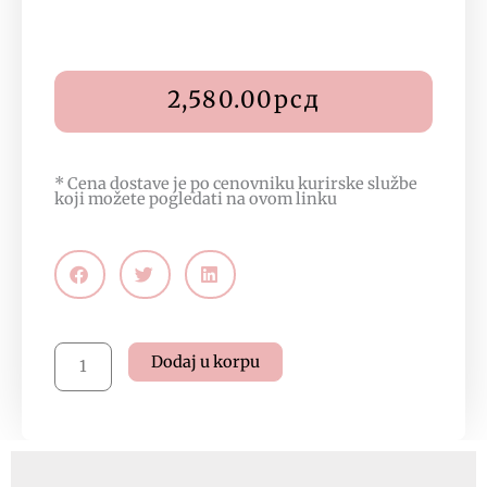
2,580.00
рсд
* Cena dostave je po cenovniku kurirske službe
koji možete pogledati na
ovom linku
Vata
Dodaj u korpu
Radiant
Milk,
200ml,
ID
8491