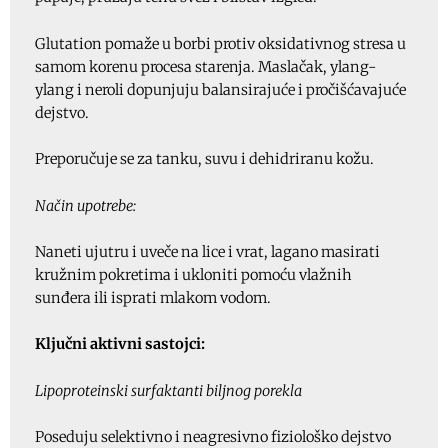
Glutation pomaže u borbi protiv oksidativnog stresa u
samom korenu procesa starenja. Maslačak, ylang-
ylang i neroli dopunjuju balansirajuće i pročišćavajuće
dejstvo.
Preporučuje se za tanku, suvu i dehidriranu kožu.
Način upotrebe:
Naneti ujutru i uveče na lice i vrat, lagano masirati
kružnim pokretima i ukloniti pomoću vlažnih
sunđera ili isprati mlakom vodom.
Ključni aktivni sastojci:
Lipoproteinski surfaktanti biljnog porekla
Poseduju selektivno i neagresivno fiziološko dejstvo