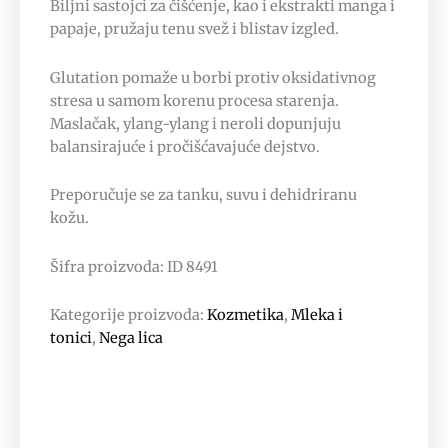
Biljni sastojci za čišćenje, kao i ekstrakti manga i
papaje, pružaju tenu svež i blistav izgled.
Glutation pomaže u borbi protiv oksidativnog
stresa u samom korenu procesa starenja.
Maslačak, ylang-ylang i neroli dopunjuju
balansirajuće i pročišćavajuće dejstvo.
Preporučuje se za tanku, suvu i dehidriranu
kožu.
Šifra proizvoda: ID 8491
Kategorije proizvoda:
Kozmetika
,
Mleka i
tonici
,
Nega lica