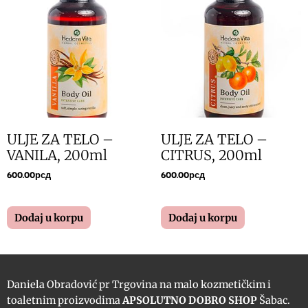
ULJE ZA TELO –
ULJE ZA TELO –
VANILA, 200ml
CITRUS, 200ml
600.00
рсд
600.00
рсд
Dodaj u korpu
Dodaj u korpu
Daniela Obradović pr Trgovina na malo kozmetičkim i
toaletnim proizvodima
APSOLUTNO DOBRO SHOP
Šabac.