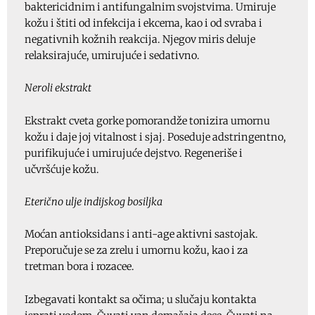
baktericidnim i antifungalnim svojstvima. Umiruje
kožu i štiti od infekcija i ekcema, kao i od svraba i
negativnih kožnih reakcija. Njegov miris deluje
relaksirajuće, umirujuće i sedativno.
Neroli ekstrakt
Ekstrakt cveta gorke pomorandže tonizira umornu
kožu i daje joj vitalnost i sjaj. Poseduje adstringentno,
purifikujuće i umirujuće dejstvo. Regeneriše i
učvršćuje kožu.
Eterično ulje indijskog bosiljka
Moćan antioksidans i anti-age aktivni sastojak.
Preporučuje se za zrelu i umornu kožu, kao i za
tretman bora i rozacee.
Izbegavati kontakt sa očima; u slučaju kontakta