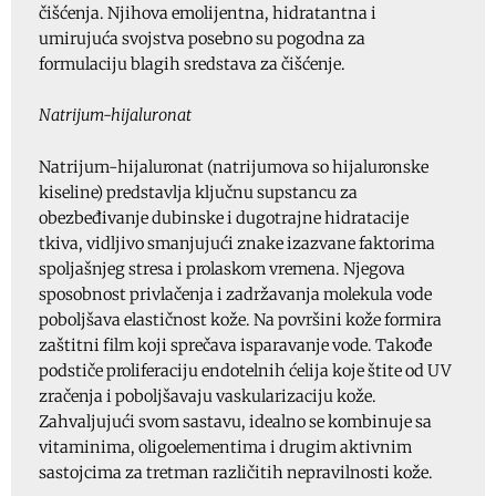
čišćenja. Njihova emolijentna, hidratantna i
umirujuća svojstva posebno su pogodna za
formulaciju blagih sredstava za čišćenje.
Natrijum-hijaluronat
Natrijum-hijaluronat (natrijumova so hijaluronske
kiseline) predstavlja ključnu supstancu za
obezbeđivanje dubinske i dugotrajne hidratacije
tkiva, vidljivo smanjujući znake izazvane faktorima
spoljašnjeg stresa i prolaskom vremena. Njegova
sposobnost privlačenja i zadržavanja molekula vode
poboljšava elastičnost kože. Na površini kože formira
zaštitni film koji sprečava isparavanje vode. Takođe
podstiče proliferaciju endotelnih ćelija koje štite od UV
zračenja i poboljšavaju vaskularizaciju kože.
Zahvaljujući svom sastavu, idealno se kombinuje sa
vitaminima, oligoelementima i drugim aktivnim
sastojcima za tretman različitih nepravilnosti kože.