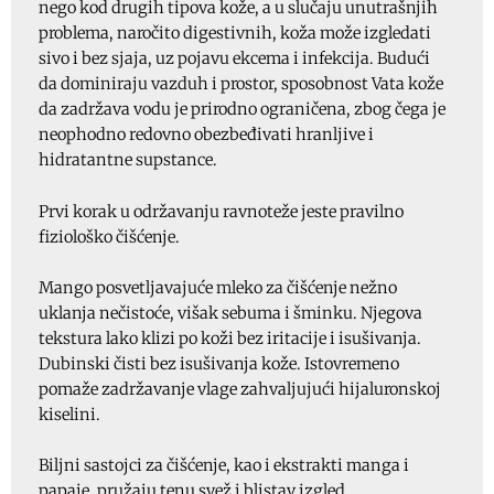
nego kod drugih tipova kože, a u slučaju unutrašnjih
problema, naročito digestivnih, koža može izgledati
sivo i bez sjaja, uz pojavu ekcema i infekcija. Budući
da dominiraju vazduh i prostor, sposobnost Vata kože
da zadržava vodu je prirodno ograničena, zbog čega je
neophodno redovno obezbeđivati hranljive i
hidratantne supstance.
Prvi korak u održavanju ravnoteže jeste pravilno
fiziološko čišćenje.
Mango posvetljavajuće mleko za čišćenje nežno
uklanja nečistoće, višak sebuma i šminku. Njegova
tekstura lako klizi po koži bez iritacije i isušivanja.
Dubinski čisti bez isušivanja kože. Istovremeno
pomaže zadržavanje vlage zahvaljujući hijaluronskoj
kiselini.
Biljni sastojci za čišćenje, kao i ekstrakti manga i
papaje, pružaju tenu svež i blistav izgled.