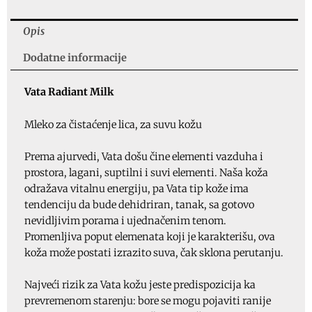
količina
Opis
Dodatne informacije
Vata Radiant Milk
Mleko za čistaćenje lica, za suvu kožu
Prema ajurvedi, Vata došu čine elementi vazduha i
prostora, lagani, suptilni i suvi elementi. Naša koža
odražava vitalnu energiju, pa Vata tip kože ima
tendenciju da bude dehidriran, tanak, sa gotovo
nevidljivim porama i ujednačenim tenom.
Promenljiva poput elemenata koji je karakterišu, ova
koža može postati izrazito suva, čak sklona perutanju.
Najveći rizik za Vata kožu jeste predispozicija ka
prevremenom starenju: bore se mogu pojaviti ranije