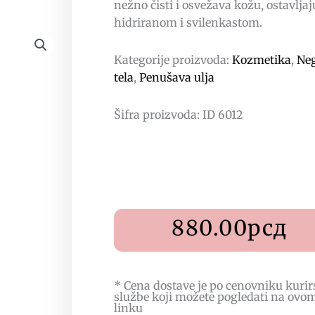
nežno čisti i osvežava kožu, ostavljaju
hidriranom i svilenkastom.
Kategorije proizvoda:
Kozmetika
,
Ne
tela
,
Penušava ulja
Šifra proizvoda: ID 6012
880.00
рсд
* Cena dostave je po cenovniku kurir
službe koji možete pogledati na
ovo
linku