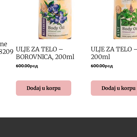
ine
ULJE ZA TELO –
ULJE ZA TELO 
 8209
BOROVNICA, 200ml
200ml
600.00
рсд
600.00
рсд
Dodaj u korpu
Dodaj u korpu