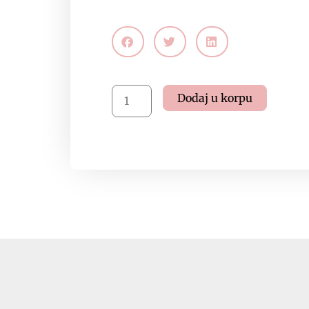
Uljana
Dodaj u korpu
kupka
-
Ruža,
150ml,
ID
6012
količina