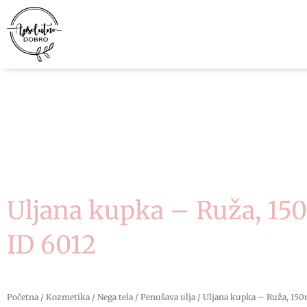
Pređi
na
sadržaj
Uljana kupka – Ruža, 15
ID 6012
Početna
/
Kozmetika
/
Nega tela
/
Penušava ulja
/ Uljana kupka – Ruža, 150