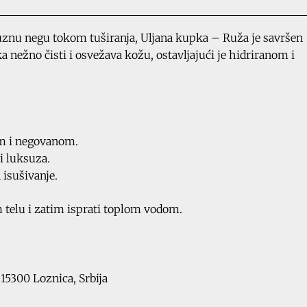
suznu negu tokom tuširanja, Uljana kupka – Ruža je savršen
 nežno čisti i osvežava kožu, ostavljajući je hidriranom i
m i negovanom.
i luksuza.
 isušivanje.
 telu i zatim isprati toplom vodom.
 15300 Loznica, Srbija