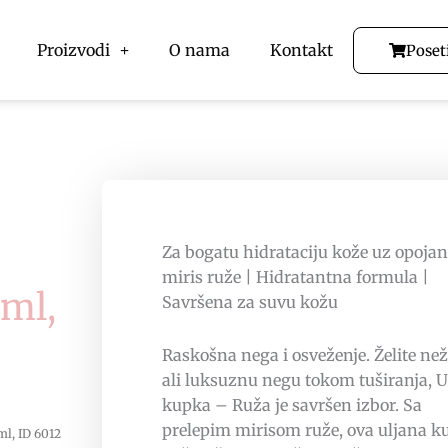
Proizvodi
O nama
Kontakt
Poset
Za bogatu hidrataciju kože uz opojan
miris ruže | Hidratantna formula |
0ml,
Savršena za suvu kožu
Raskošna nega i osveženje. Želite ne
ali luksuznu negu tokom tuširanja, U
kupka – Ruža je savršen izbor. Sa
prelepim mirisom ruže, ova uljana k
ml, ID 6012