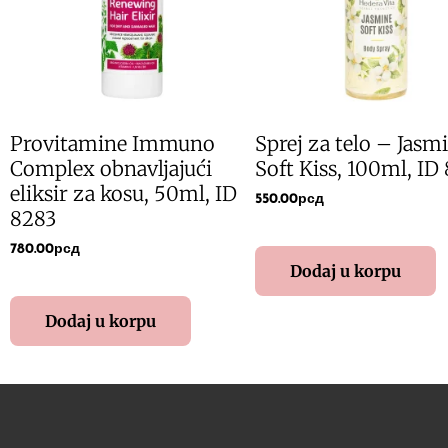
Provitamine Immuno
Sprej za telo – Jasm
Complex obnavljajući
Soft Kiss, 100ml, ID
eliksir za kosu, 50ml, ID
550.00
рсд
8283
780.00
рсд
Dodaj u korpu
Dodaj u korpu