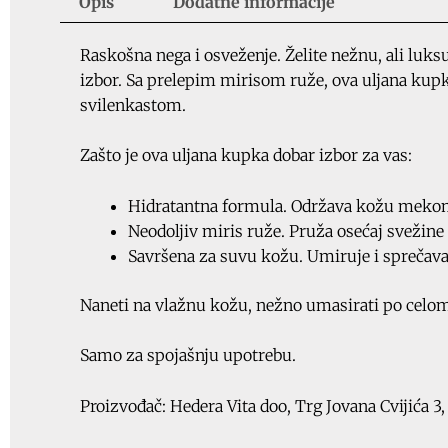
Opis
Dodatne informacije
Raskošna nega i osveženje. Želite nežnu, ali luk
izbor. Sa prelepim mirisom ruže, ova uljana kupka
svilenkastom.
Zašto je ova uljana kupka dobar izbor za vas:
Hidratantna formula. Održava kožu meko
Neodoljiv miris ruže. Pruža osećaj svežine 
Savršena za suvu kožu. Umiruje i sprečava
Naneti na vlažnu kožu, nežno umasirati po celom
Samo za spojašnju upotrebu.
Proizvođač: Hedera Vita doo, Trg Jovana Cvijića 3,