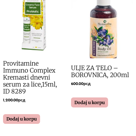
Provitamine
ULJE ZA TELO –
Immuno Complex
BOROVNICA, 200ml
Kremasti dnevni
serum za lice,15ml,
600.00
рсд
ID 8289
1,200.00
рсд
Dodaj u korpu
Dodaj u korpu