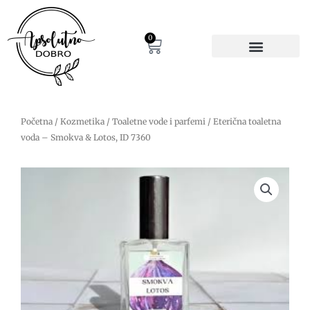
Pređi
na
sadržaj
0
Cart
Početna
/
Kozmetika
/
Toaletne vode i parfemi
/ Eterična toaletna
voda – Smokva & Lotos, ID 7360