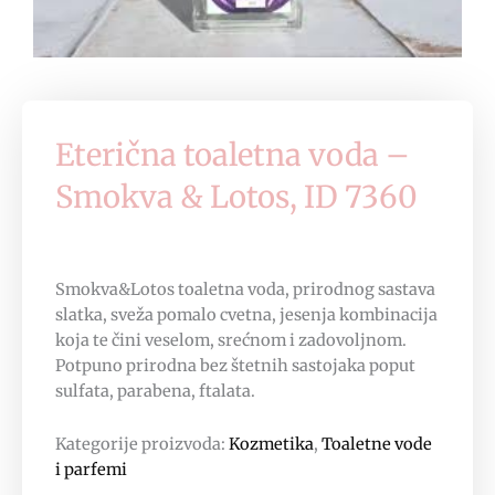
Eterična toaletna voda –
Smokva & Lotos, ID 7360
Smokva&Lotos toaletna voda, prirodnog sastava
slatka, sveža pomalo cvetna, jesenja kombinacija
koja te čini veselom, srećnom i zadovoljnom.
Potpuno prirodna bez štetnih sastojaka poput
sulfata, parabena, ftalata.
Kategorije proizvoda:
Kozmetika
,
Toaletne vode
i parfemi