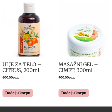
ULJE ZA TELO –
MASAŽNI GEL –
CITRUS, 200ml
CIMET, 300ml
600.00
рсд
900.00
рсд
Dodaj u korpu
Dodaj u korpu