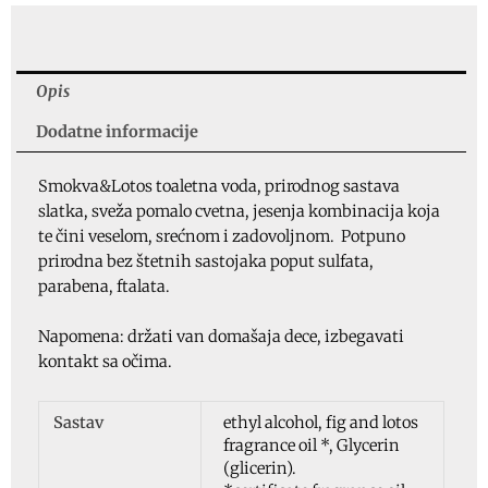
Smokva
&
Lotos,
ID
Opis
7360
Dodatne informacije
količina
Smokva&Lotos toaletna voda, prirodnog sastava
slatka, sveža pomalo cvetna, jesenja kombinacija koja
te čini veselom, srećnom i zadovoljnom. Potpuno
prirodna bez štetnih sastojaka poput sulfata,
parabena, ftalata.
Napomena: držati van domašaja dece, izbegavati
kontakt sa očima.
Sastav
ethyl alcohol, fig and lotos
fragrance oil *, Glycerin
(glicerin).