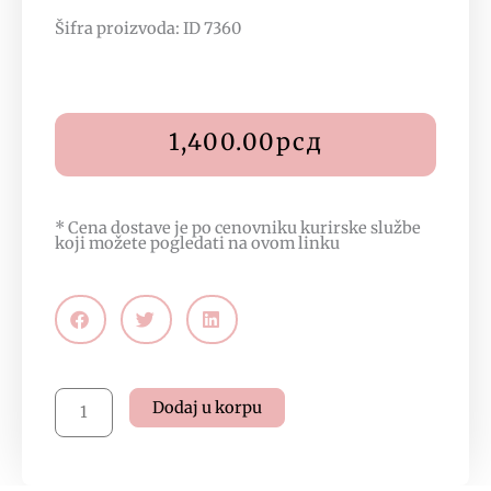
Šifra proizvoda: ID 7360
1,400.00
рсд
* Cena dostave je po cenovniku kurirske službe
koji možete pogledati na
ovom linku
Eterična
Dodaj u korpu
toaletna
voda
-