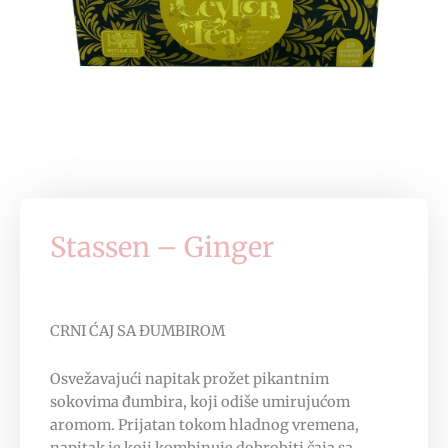
Stassen – Ginger
CRNI ĆAJ SA ĐUMBIROM
Osvežavajući napitak prožet pikantnim
sokovima đumbira, koji odiše umirujućom
aromom. Prijatan tokom hladnog vremena,