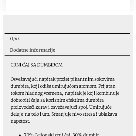
Ginger
količina
Opis
Dodatne informacije
CRNI ĆAJ SA ĐUMBIROM
Osvežavajući napitak prožet pikantnim sokovima
đumbira, koji odiše umirujućom aromom. Prijatan
tokom hladnog vremena, napitak je koji kombinuje
dobrobiti čaja sa korisnim efektima đumbira
proizvodeći zdrav i osvežavajući spoj. Umirujuće
deluje na telo i um. Smanjuje nivo stresa i ublažava
napetost.
70% Cejlonski crni čaj, 30% đumbir