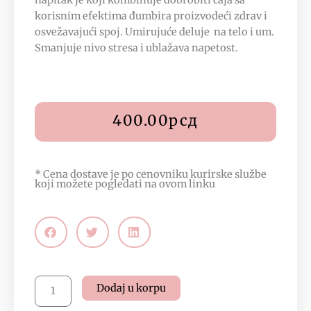
napitak je koji kombinuje dobrobiti čaja sa
korisnim efektima đumbira proizvodeći zdrav i
osvežavajući spoj. Umirujuće deluje na telo i um.
Smanjuje nivo stresa i ublažava napetost.
400.00
рсд
* Cena dostave je po cenovniku kurirske službe
koji možete pogledati na
ovom linku
Stassen
Dodaj u korpu
-