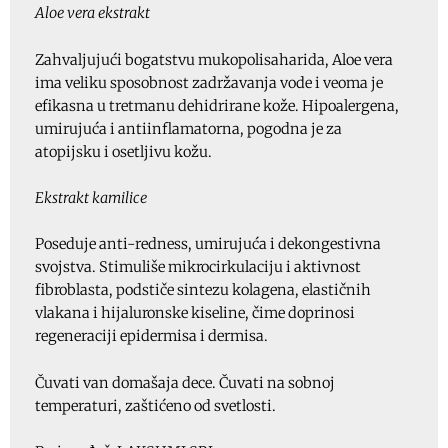
Aloe vera ekstrakt
Zahvaljujući bogatstvu mukopolisaharida, Aloe vera
ima veliku sposobnost zadržavanja vode i veoma je
efikasna u tretmanu dehidrirane kože. Hipoalergena,
umirujuća i antiinflamatorna, pogodna je za
atopijsku i osetljivu kožu.
Ekstrakt kamilice
Poseduje anti-redness, umirujuća i dekongestivna
svojstva. Stimuliše mikrocirkulaciju i aktivnost
fibroblasta, podstiče sintezu kolagena, elastičnih
vlakana i hijaluronske kiseline, čime doprinosi
regeneraciji epidermisa i dermisa.
Čuvati van domašaja dece. Čuvati na sobnoj
temperaturi, zaštićeno od svetlosti.