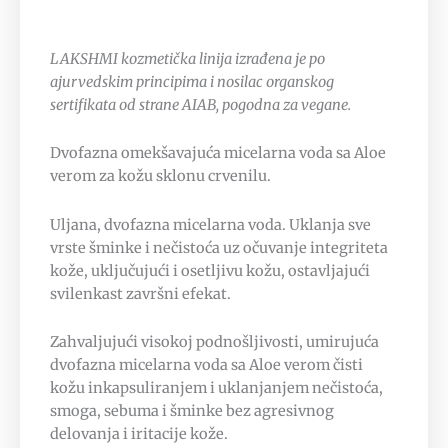
LAKSHMI kozmetička linija izrađena je po
ajurvedskim principima i nosilac organskog
sertifikata od strane AIAB, pogodna za vegane.
Dvofazna omekšavajuća micelarna voda sa Aloe
verom za kožu sklonu crvenilu.
Uljana, dvofazna micelarna voda. Uklanja sve
vrste šminke i nečistoća uz očuvanje integriteta
kože, uključujući i osetljivu kožu, ostavljajući
svilenkast završni efekat.
Zahvaljujući visokoj podnošljivosti, umirujuća
dvofazna micelarna voda sa Aloe verom čisti
kožu inkapsuliranjem i uklanjanjem nečistoća,
smoga, sebuma i šminke bez agresivnog
delovanja i iritacije kože.