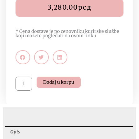
3,280.00
рсд
* Cena dostave je po cenovniku kurirske službe
koji možete pogledati na
ovom linku
Regenesis
Dodaj u korpu
H2O,
200ml,
ID
8495
količina
Opis