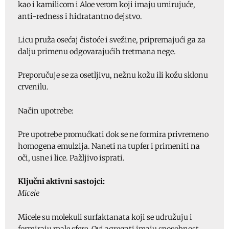
kao i kamilicom i Aloe verom koji imaju umirujuće,
anti-redness i hidratantno dejstvo.
Licu pruža osećaj čistoće i svežine, pripremajući ga za
dalju primenu odgovarajućih tretmana nege.
Preporučuje se za osetljivu, nežnu kožu ili kožu sklonu
crvenilu.
Način upotrebe:
Pre upotrebe promućkati dok se ne formira privremeno
homogena emulzija. Naneti na tupfer i primeniti na
oči, usne i lice. Pažljivo isprati.
Ključni aktivni sastojci:
Micele
Micele su molekuli surfaktanata koji se udružuju i
formiraju male sfere. Ovi agregati imaju sposobnost