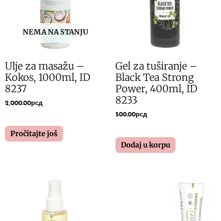
NEMA NA STANJU
Ulje za masažu –
Gel za tuširanje –
Kokos, 1000ml, ID
Black Tea Strong
8237
Power, 400ml, ID
8233
2,000.00
рсд
500.00
рсд
Pročitajte još
Dodaj u korpu