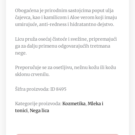
Obogaćena je prirodnim sastojcima poput ulja
čajevca, kao i kamilicom i Aloe verom koji imaju
umirujuće, anti-redness i hidratantno dejstvo.
Licu pruža osećaj čistoće i svežine, pripremajući
ga za dalju primenu odgovarajućih tretmana
nege.
Preporučuje se za osetljivu, nežnu kožu ili kožu
sklonu crvenilu.
Šifra proizvoda: ID 8495
Kategorije proizvoda:
Kozmetika
,
Mleka i
tonici
,
Nega lica