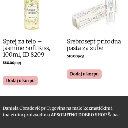
Sprej za telo –
Srebrosept prirodna
Jasmine Soft Kiss,
pasta za zube
100ml, ID 8209
510.00
рсд
550.00
рсд
Dodaj u korpu
Dodaj u korpu
Daniela Obradović pr Trgovina na malo kozmetičkim i
toaletnim proizvodima
APSOLUTNO DOBRO SHOP
Šabac.