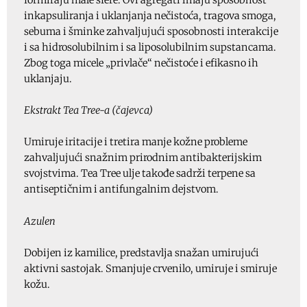
inkapsuliranja i uklanjanja nečistoća, tragova smoga,
sebuma i šminke zahvaljujući sposobnosti interakcije
i sa hidrosolubilnim i sa liposolubilnim supstancama.
Zbog toga micele „privlače“ nečistoće i efikasno ih
uklanjaju.
Ekstrakt Tea Tree-a (čajevca)
Umiruje iritacije i tretira manje kožne probleme
zahvaljujući snažnim prirodnim antibakterijskim
svojstvima. Tea Tree ulje takođe sadrži terpene sa
antiseptičnim i antifungalnim dejstvom.
Azulen
Dobijen iz kamilice, predstavlja snažan umirujući
aktivni sastojak. Smanjuje crvenilo, umiruje i smiruje
kožu.