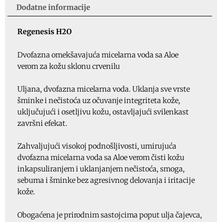
Dodatne informacije
Regenesis H2O
Dvofazna omekšavajuća micelarna voda sa Aloe
verom za kožu sklonu crvenilu
Uljana, dvofazna micelarna voda. Uklanja sve vrste
šminke i nečistoća uz očuvanje integriteta kože,
uključujući i osetljivu kožu, ostavljajući svilenkast
završni efekat.
Zahvaljujući visokoj podnošljivosti, umirujuća
dvofazna micelarna voda sa Aloe verom čisti kožu
inkapsuliranjem i uklanjanjem nečistoća, smoga,
sebuma i šminke bez agresivnog delovanja i iritacije
kože.
Obogaćena je prirodnim sastojcima poput ulja čajevca,