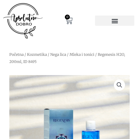
Pređi
na
sadržaj
0
Cart
Početna
/
Kozmetika
/
Nega lica
/
Mleka i tonici
/ Regenesis H2O,
200ml, ID 8495