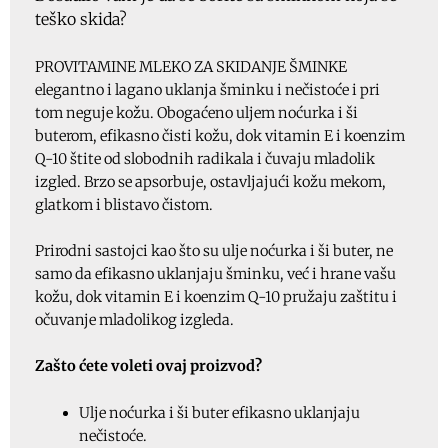
teško skida?
PROVITAMINE MLEKO ZA SKIDANJE ŠMINKE
elegantno i lagano uklanja šminku i nečistoće i pri
tom neguje kožu. Obogaćeno uljem noćurka i ši
buterom, efikasno čisti kožu, dok vitamin E i koenzim
Q-10 štite od slobodnih radikala i čuvaju mladolik
izgled. Brzo se apsorbuje, ostavljajući kožu mekom,
glatkom i blistavo čistom.
Prirodni sastojci kao što su ulje noćurka i ši buter, ne
samo da efikasno uklanjaju šminku, već i hrane vašu
kožu, dok vitamin E i koenzim Q-10 pružaju zaštitu i
očuvanje mladolikog izgleda.
Zašto ćete voleti ovaj proizvod?
Ulje noćurka i ši buter efikasno uklanjaju
nečistoće.