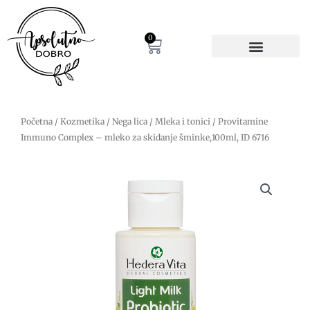
Pređi
na
sadržaj
0
Cart
Početna
/
Kozmetika
/
Nega lica
/
Mleka i tonici
/ Provitamine
Immuno Complex – mleko za skidanje šminke,100ml, ID 6716