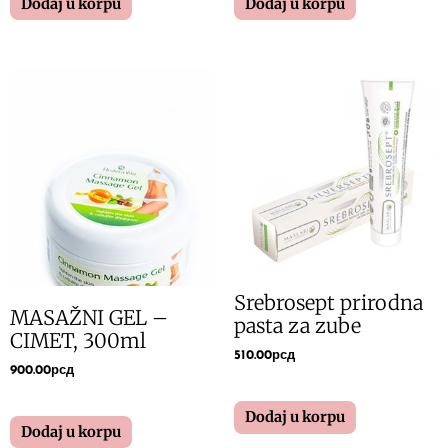
Dodaj u korpu
Dodaj u korpu
Srebrosept prirodna
MASAŽNI GEL –
pasta za zube
CIMET, 300ml
510.00
рсд
900.00
рсд
Dodaj u korpu
Dodaj u korpu