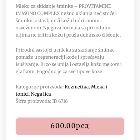
Mleko za skidanje šminke – PROVITAMINE
IMMUNO COMPLEX nežno uklanja nečistoće i
šminku, ostavljajući kožu hidriranom i
osveženom. Njegova formula sa prirodnim
uljima ne iritira kožu i pruža dubinsko čišćenje.
Prirodni sastojci u mleku za skidanje šminke
pomažu u regeneraciji kože i sprečavaju
isušivanje. Brzo se upija i ostavlja kožu mekom i
glatkom. Pogodno je za sve tipove kože.
Kategorije proizvoda:
Kozmetika
,
Mleka i
tonici
,
Nega lica
Šifra proizvoda: ID 6716
600.00
рсд