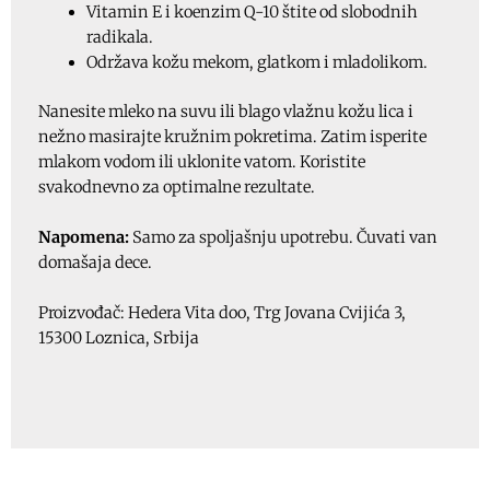
Vitamin E i koenzim Q-10 štite od slobodnih
radikala.
Održava kožu mekom, glatkom i mladolikom.
Nanesite mleko na suvu ili blago vlažnu kožu lica i
nežno masirajte kružnim pokretima. Zatim isperite
mlakom vodom ili uklonite vatom. Koristite
svakodnevno za optimalne rezultate.
Napomena:
Samo za spoljašnju upotrebu. Čuvati van
domašaja dece.
Proizvođač: Hedera Vita doo, Trg Jovana Cvijića 3,
15300 Loznica, Srbija