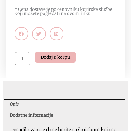
* Cena dostave je po cenovniku kurirske službe
koji možete pogledati na
ovom linku
Provitamine
Dodaj u korpu
Immuno
Complex
-
mleko
za
skidanje
šminke,100ml,
Opis
ID
Dodatne informacije
6716
količina
Dosadilo vam je da se borite sa šminkom koja se