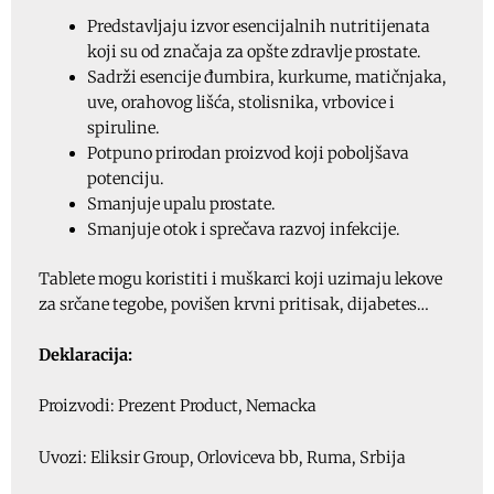
Predstavljaju izvor esencijalnih nutritijenata
koji su od značaja za opšte zdravlje prostate.
Sadrži esencije đumbira, kurkume, matičnjaka,
uve, orahovog lišća, stolisnika, vrbovice i
spiruline.
Potpuno prirodan proizvod koji poboljšava
potenciju.
Smanjuje upalu prostate.
Smanjuje otok i sprečava razvoj infekcije.
Tablete mogu koristiti i muškarci koji uzimaju lekove
za srčane tegobe, povišen krvni pritisak, dijabetes…
Deklaracija:
Proizvodi: Prezent Product, Nemacka
Uvozi: Eliksir Group, Orloviceva bb, Ruma, Srbija