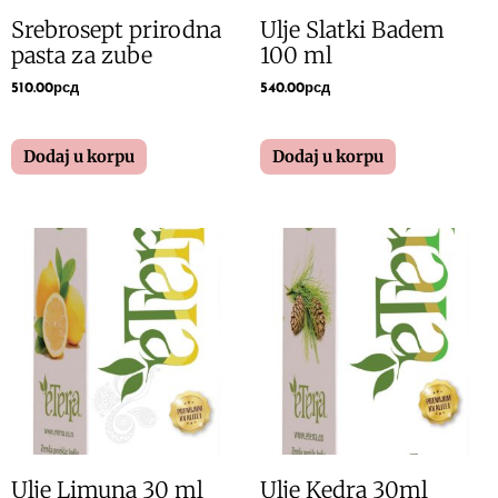
Srebrosept prirodna
Ulje Slatki Badem
pasta za zube
100 ml
510.00
рсд
540.00
рсд
Dodaj u korpu
Dodaj u korpu
Ulje Limuna 30 ml
Ulje Kedra 30ml