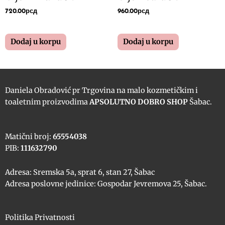
720.00
рсд
960.00
рсд
Dodaj u korpu
Dodaj u korpu
Daniela Obradović pr Trgovina na malo kozmetičkim i
toaletnim proizvodima
APSOLUTNO DOBRO SHOP
Šabac.
Matični broj:
65554038
PIB:
111632790
Adresa: Sremska 5a, sprat 6, stan 27, Šabac
Adresa poslovne jedinice: Gospodar Jevremova 25, Šabac.
Politika Privatnosti