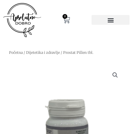
Pređi
na
sadržaj
0
Cart
Početna
/
Dijetetika i zdravlje
/ Prostat Pillen tbl.