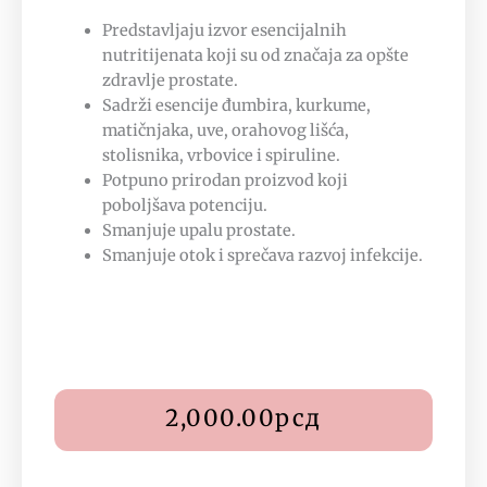
Predstavljaju izvor esencijalnih
nutritijenata koji su od značaja za opšte
zdravlje prostate.
Sadrži esencije đumbira, kurkume,
matičnjaka, uve, orahovog lišća,
stolisnika, vrbovice i spiruline.
Potpuno prirodan proizvod koji
poboljšava potenciju.
Smanjuje upalu prostate.
Smanjuje otok i sprečava razvoj infekcije.
2,000.00
рсд