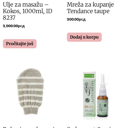
Ulje za masažu –
Mreža za kupanje
Kokos, 1000ml, ID
Tendance taupe
8237
200.00
рсд
2,000.00
рсд
Dodaj u korpu
Pročitajte još