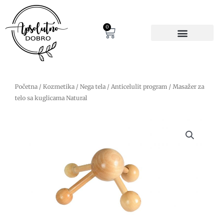
Pređi
na
sadržaj
0
Cart
Početna
/
Kozmetika
/
Nega tela
/
Anticelulit program
/ Masažer za
telo sa kuglicama Natural