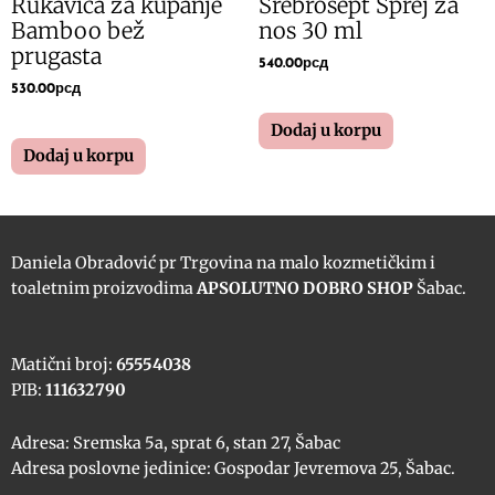
Rukavica za kupanje
Srebrosept Sprej za
Bamboo bež
nos 30 ml
prugasta
540.00
рсд
530.00
рсд
Dodaj u korpu
Dodaj u korpu
Daniela Obradović pr Trgovina na malo kozmetičkim i
toaletnim proizvodima
APSOLUTNO DOBRO SHOP
Šabac.
Matični broj:
65554038
PIB:
111632790
Adresa: Sremska 5a, sprat 6, stan 27, Šabac
Adresa poslovne jedinice: Gospodar Jevremova 25, Šabac.