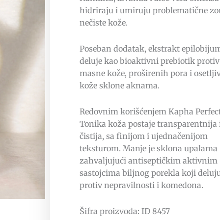
hidriraju i umiruju problematične z
nečiste kože.
Poseban dodatak, ekstrakt epilobiju
deluje kao bioaktivni prebiotik protiv
masne kože, proširenih pora i osetlji
kože sklone aknama.
Redovnim korišćenjem Kapha Perfec
Tonika koža postaje transparentnija 
čistija, sa finijom i ujednačenijom
teksturom. Manje je sklona upalama
zahvaljujući antiseptičkim aktivnim
sastojcima biljnog porekla koji deluj
protiv nepravilnosti i komedona.
Šifra proizvoda: ID 8457