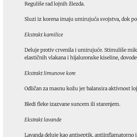
Reguliše rad lojnih žlezda.
Sluzi iz korena imaju umirujuća svojstva, dok pol
Ekstrakt kamilice
Deluje protiv crvenila i umirujuće. Stimuliše mikr
elastičnih vlakana i hijaluronske kiseline, dovod
Ekstrakt limunove kore
Odličan za masnu kožu jer balansira aktivnost lo
Bledi fleke izazvane suncem ili starenjem.
Ekstrakt lavande
Lavanda deluje kao antiseptik, antiinflamatorno i