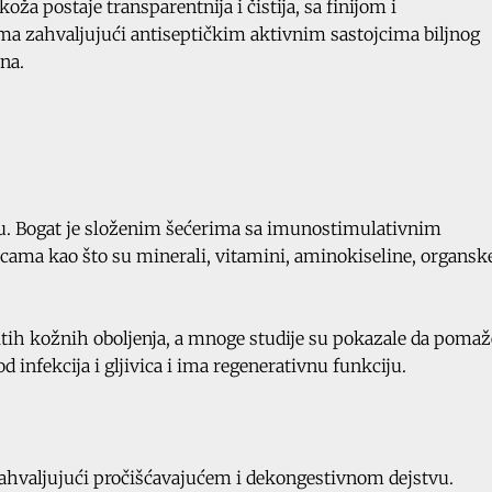
a postaje transparentnija i čistija, sa finijom i
a zahvaljujući antiseptičkim aktivnim sastojcima biljnog
na.
žu. Bogat je složenim šećerima sa imunostimulativnim
ama kao što su minerali, vitamini, aminokiseline, organsk
ičitih kožnih oboljenja, a mnoge studije su pokazale da pomaž
d infekcija i gljivica i ima regenerativnu funkciju.
zahvaljujući pročišćavajućem i dekongestivnom dejstvu.