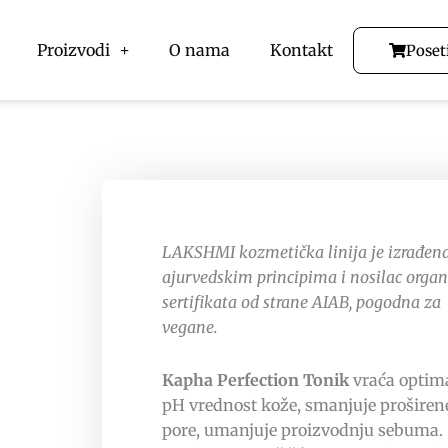
Proizvodi
O nama
Kontakt
Poset
LAKSHMI kozmetička linija je izrađen
ajurvedskim principima i nosilac orga
sertifikata od strane AIAB, pogodna za
vegane.
Kapha Perfection Tonik
vraća optim
pH vrednost kože, smanjuje proširen
pore, umanjuje proizvodnju sebuma.