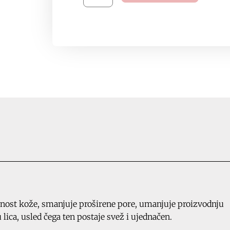
Perfection
Tonik,
200ml,
ID
8457
količina
nost kože, smanjuje proširene pore, umanjuje proizvodnju
 lica, usled čega ten postaje svež i ujednačen.