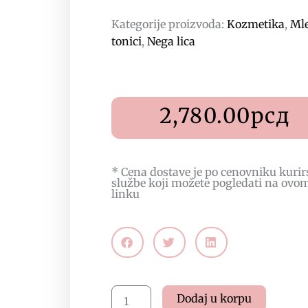
Kategorije proizvoda:
Kozmetika
,
Mle
tonici
,
Nega lica
2,780.00
рсд
* Cena dostave je po cenovniku kurir
službe koji možete pogledati na
ovo
linku
Kapha
Dodaj u korpu