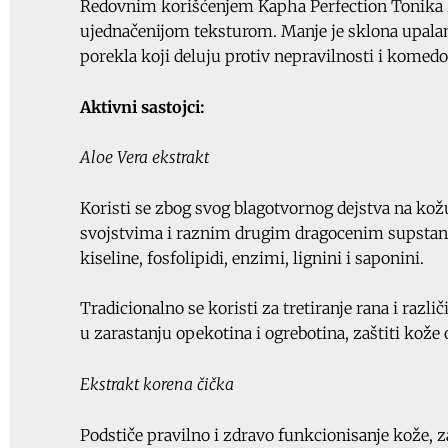
Redovnim korišćenjem Kapha Perfection Tonika kož
ujednačenijom teksturom. Manje je sklona upalam
porekla koji deluju protiv nepravilnosti i komedo
Aktivni sastojci:
Aloe Vera ekstrakt
Koristi se zbog svog blagotvornog dejstva na ko
svojstvima i raznim drugim dragocenim supstanc
kiseline, fosfolipidi, enzimi, lignini i saponini.
Tradicionalno se koristi za tretiranje rana i razl
u zarastanju opekotina i ogrebotina, zaštiti kože o
Ekstrakt korena čička
Podstiče pravilno i zdravo funkcionisanje kože, 