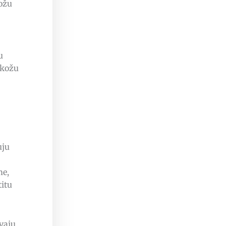
kožu
u
 kožu
uju
me,
titu
vaju,