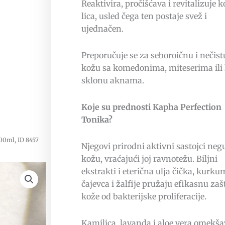
Reaktivira, pročišćava i revitalizuje 
lica, usled čega ten postaje svež i
ujednačen.
Preporučuje se za seboroičnu i nečist
kožu sa komedonima, miteserima ili
sklonu aknama.
Koje su prednosti Kapha Perfection
Tonika?
00ml, ID 8457
Njegovi prirodni aktivni sastojci neg
kožu, vraćajući joj ravnotežu. Biljni
ekstrakti i eterična ulja čička, kurku
čajevca i žalfije pružaju efikasnu zaš
kože od bakterijske proliferacije.
Kamilica, lavanda i aloe vera omekša