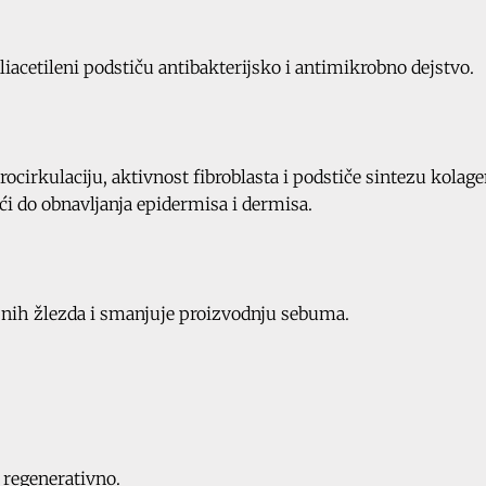
iacetileni podstiču antibakterijsko i antimikrobno dejstvo.
ocirkulaciju, aktivnost fibroblasta i podstiče sintezu kolage
eći do obnavljanja epidermisa i dermisa.
jnih žlezda i smanjuje proizvodnju sebuma.
 regenerativno.