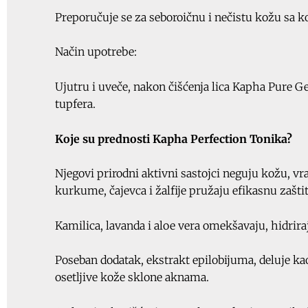
Preporučuje se za seboroičnu i nečistu kožu sa
Način upotrebe:
Ujutru i uveče, nakon čišćenja lica Kapha Pure G
tupfera.
Koje su prednosti Kapha Perfection Tonika?
Njegovi prirodni aktivni sastojci neguju kožu, vrać
kurkume, čajevca i žalfije pružaju efikasnu zaštit
Kamilica, lavanda i aloe vera omekšavaju, hidrir
Poseban dodatak, ekstrakt epilobijuma, deluje kao
osetljive kože sklone aknama.