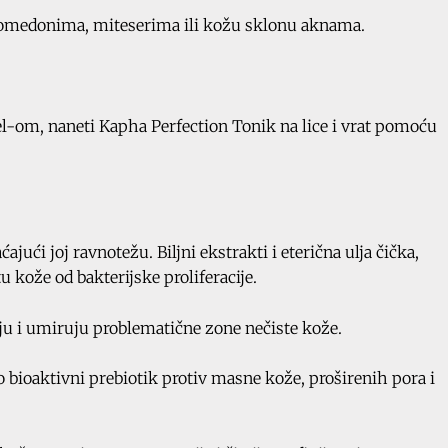
 komedonima, miteserima ili kožu sklonu aknama.
el-om, naneti Kapha Perfection Tonik na lice i vrat pomoću
ajući joj ravnotežu. Biljni ekstrakti i eterična ulja čička,
u kože od bakterijske proliferacije.
aju i umiruju problematične zone nečiste kože.
 bioaktivni prebiotik protiv masne kože, proširenih pora i