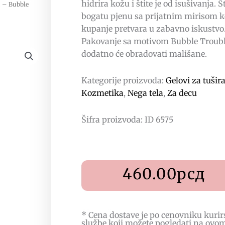
hidrira kožu i štite je od isušivanja. 
u – Bubble
bogatu pjenu sa prijatnim mirisom k
kupanje pretvara u zabavno iskustvo
Pakovanje sa motivom Bubble Troub
dodatno će obradovati mališane.
Kategorije proizvoda:
Gelovi za tušir
Kozmetika
,
Nega tela
,
Za decu
Šifra proizvoda: ID 6575
460.00
рсд
* Cena dostave je po cenovniku kurir
službe koji možete pogledati na
ovo