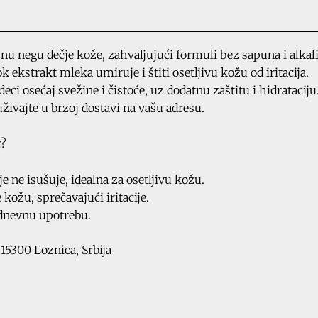
nu negu dečje kože, zahvaljujući formuli bez sapuna i alkali
k ekstrakt mleka umiruje i štiti osetljivu kožu od iritacija.
ci osećaj svežine i čistoće, uz dodatnu zaštitu i hidrataciju
ivajte u brzoj dostavi na vašu adresu.
r?
e ne isušuje, idealna za osetljivu kožu.
kožu, sprečavajući iritacije.
odnevnu upotrebu.
 15300 Loznica, Srbija