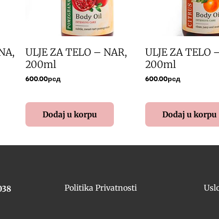
NA,
ULJE ZA TELO – NAR,
ULJE ZA TELO 
200ml
200ml
600.00
рсд
600.00
рсд
Dodaj u korpu
Dodaj u korpu
Politika Privatnosti
Usl
038