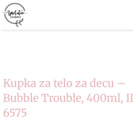
Pređi
na
sadržaj
Kupka za telo za decu –
Bubble Trouble, 400ml, I
6575