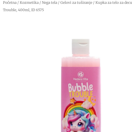
Početna
/
Kozmetika
/
Nega tela
/
Gelovi za tuširanje
/ Kupka za telo za dec
Trouble, 400ml, ID 6575