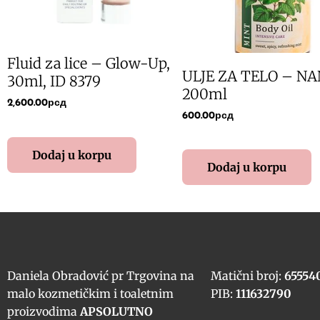
Fluid za lice – Glow-Up,
ULJE ZA TELO – NA
30ml, ID 8379
200ml
2,600.00
рсд
600.00
рсд
Dodaj u korpu
Dodaj u korpu
Daniela Obradović pr Trgovina na
Matični broj:
65554
malo kozmetičkim i toaletnim
PIB:
111632790
proizvodima
APSOLUTNO