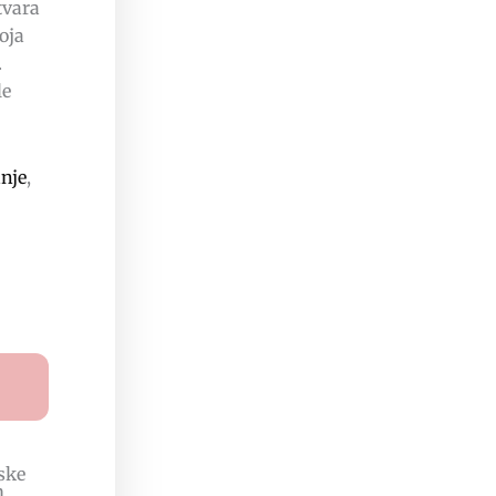
Stvara
oja
.
le
anje
,
ske
m