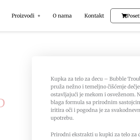
Proizvodi
O nama
Kontakt
Poset
Kupka za telo za decu – Bubble Trou
pruža nežno i temeljno čišćenje dečje
ostavljajući je mekom i osveženom. 
D
blaga formula sa prirodnim sastojci
iritira oči i pogodna je za svakodnev
upotrebu.
Prirodni ekstrakti u kupki za telo za 