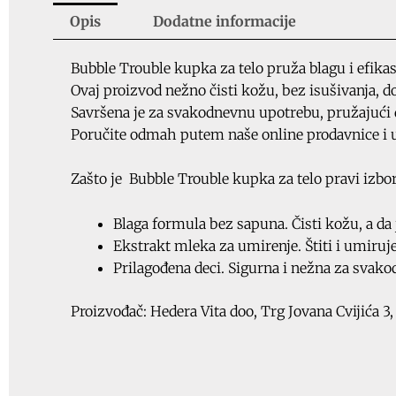
Opis
Dodatne informacije
Bubble Trouble kupka za telo pruža blagu i efikas
Ovaj proizvod nežno čisti kožu, bez isušivanja, do
Savršena je za svakodnevnu upotrebu, pružajući de
Poručite odmah putem naše online prodavnice i už
Zašto je Bubble Trouble kupka za telo pravi izbo
Blaga formula bez sapuna. Čisti kožu, a da j
Ekstrakt mleka za umirenje. Štiti i umiruje 
Prilagođena deci. Sigurna i nežna za svak
Proizvođač: Hedera Vita doo, Trg Jovana Cvijića 3,