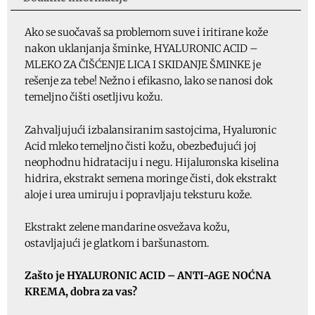
150ml,
ID
Ako se suočavaš sa problemom suve i iritirane kože
5792
nakon uklanjanja šminke, HYALURONIC ACID –
količina
MLEKO ZA ČIŠĆENJE LICA I SKIDANJE ŠMINKE je
rešenje za tebe! Nežno i efikasno, lako se nanosi dok
temeljno čišti osetljivu kožu.
Zahvaljujući izbalansiranim sastojcima, Hyaluronic
Acid mleko temeljno čisti kožu, obezbeđujući joj
neophodnu hidrataciju i negu. Hijaluronska kiselina
hidrira, ekstrakt semena moringe čisti, dok ekstrakt
aloje i urea umiruju i popravljaju teksturu kože.
Ekstrakt zelene mandarine osvežava kožu,
ostavljajući je glatkom i baršunastom.
Zašto je HYALURONIC ACID – ANTI-AGE NOĆNA
KREMA, dobra za vas?