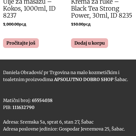
Ulje za masažu –
Krema za ruke –
Kokos, 1000ml, ID
Black Tea Strong
8237
Power, 30ml, ID 8235
2,000.00
рсд
250.00
рсд
Pročitajte još
Dodaj u korpu
Daniela Obradović pr Trgovina na malo kozmetičkim i
toaletnim proizvodima
APSOLUTNO DOBRO SHOP
Šabac.
Matični broj:
65554038
PIB:
111632790
Adresa: Sremska 5a, sprat 6, stan 27, Šabac
Adresa poslovne jedinice: Gospodar Jevremova 25, Šabac.