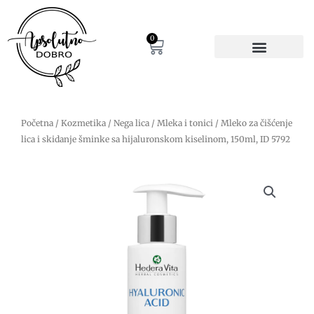
Pređi
na
sadržaj
0
Cart
Početna
/
Kozmetika
/
Nega lica
/
Mleka i tonici
/ Mleko za čišćenje
lica i skidanje šminke sa hijaluronskom kiselinom, 150ml, ID 5792