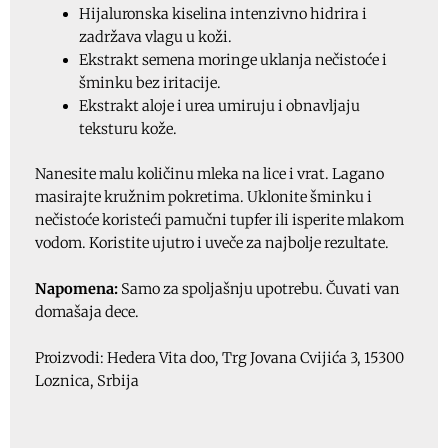
Hijaluronska kiselina intenzivno hidrira i
zadržava vlagu u koži.
Ekstrakt semena moringe uklanja nečistoće i
šminku bez iritacije.
Ekstrakt aloje i urea umiruju i obnavljaju
teksturu kože.
Nanesite malu količinu mleka na lice i vrat. Lagano
masirajte kružnim pokretima. Uklonite šminku i
nečistoće koristeći pamučni tupfer ili isperite mlakom
vodom. Koristite ujutro i uveče za najbolje rezultate.
Napomena:
Samo za spoljašnju upotrebu. Čuvati van
domašaja dece.
Proizvodi: Hedera Vita doo, Trg Jovana Cvijića 3, 15300
Loznica, Srbija