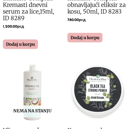
Kremasti dnevni
obnavljajući eliksir za
serum za lice,15ml,
kosu, 50ml, ID 8283
ID 8289
780.00
рсд
1,200.00
рсд
Dodaj u korpu
Dodaj u korpu
NEMA NA STANJU