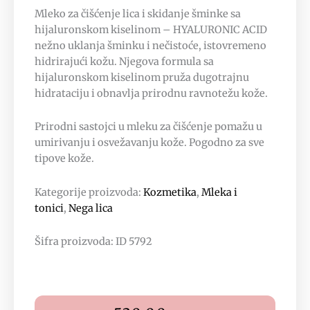
Mleko za čišćenje lica i skidanje šminke sa
hijaluronskom kiselinom – HYALURONIC ACID
nežno uklanja šminku i nečistoće, istovremeno
hidrirajući kožu. Njegova formula sa
hijaluronskom kiselinom pruža dugotrajnu
hidrataciju i obnavlja prirodnu ravnotežu kože.
Prirodni sastojci u mleku za čišćenje pomažu u
umirivanju i osvežavanju kože. Pogodno za sve
tipove kože.
Kategorije proizvoda:
Kozmetika
,
Mleka i
tonici
,
Nega lica
Šifra proizvoda: ID 5792