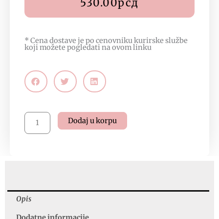
530.00
рсд
* Cena dostave je po cenovniku kurirske službe
koji možete pogledati na
ovom linku
Mleko
Dodaj u korpu
za
čišćenje
lica
i
skidanje
šminke
sa
Opis
hijaluronskom
Dodatne informacije
kiselinom,