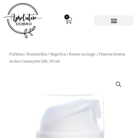
Pređi
na
sadržaj
0
Cart
Početna
/
Kozmetika
/
Nega lica
/
Kreme za negu
/ Dnevna krema
za lice Coenzyme Q10, 50 ml