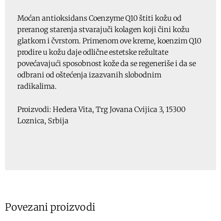
Moćan antioksidans Coenzyme Q10 štiti kožu od
preranog starenja stvarajuči kolagen koji čini kožu
glatkom i čvrstom. Primenom ove kreme, koenzim Q10
prodire u kožu daje odlične estetske režultate
povećavajući sposobnost kože da se regeneriše i da se
odbrani od oštećenja izazvanih slobodnim
radikalima.
Proizvodi: Hedera Vita, Trg Jovana Cvijica 3, 15300
Loznica, Srbija
Povezani proizvodi