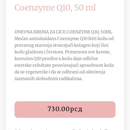
Coenzyme Q10, 50 ml
DNEVNA KREMA ZA LICE COENZYME Q10, 50ML
Moćan antioksidans Coenzyme Q10 štiti kožu od
preranog starenja stvarajuči kolagen koji čini
kožu glatkom i čvrstom. Primenom ove kreme,
koenzim Q10 prodire u kožu daje odlične
estetske režultate povećavajući sposobnost kože
da se regeneriše i da se odbrani od oštećenja
izazvanih slobodnim radikalima.
730.00
рсд