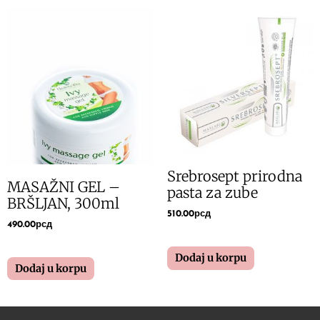
Srebrosept prirodna
MASAŽNI GEL –
pasta za zube
BRŠLJAN, 300ml
510.00
рсд
490.00
рсд
Dodaj u korpu
Dodaj u korpu