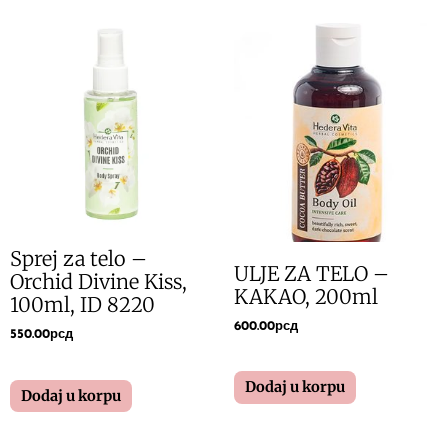
Sprej za telo –
ULJE ZA TELO –
Orchid Divine Kiss,
KAKAO, 200ml
100ml, ID 8220
600.00
рсд
550.00
рсд
Dodaj u korpu
Dodaj u korpu