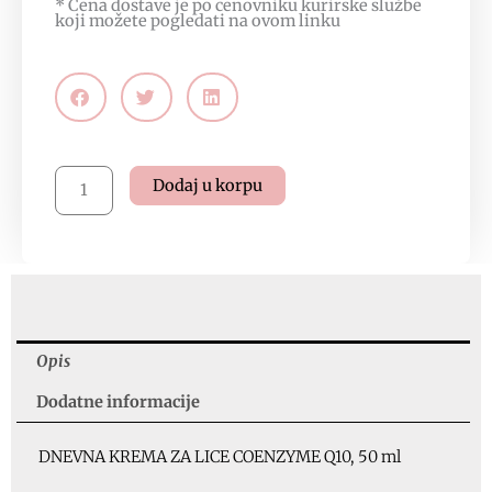
* Cena dostave je po cenovniku kurirske službe
koji možete pogledati na
ovom linku
Dnevna
Dodaj u korpu
krema
za
lice
Coenzyme
Q10,
50
ml
Opis
količina
Dodatne informacije
DNEVNA KREMA ZA LICE COENZYME Q10, 50 ml