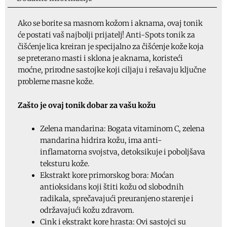
ANTI-
SPOTS
Ako se borite sa masnom kožom i aknama, ovaj tonik
tonik
će postati vaš najbolji prijatelj! Anti-Spots tonik za
za
čišćenje lica kreiran je specijalno za čišćenje kože koja
lice,
se preterano masti i sklona je aknama, koristeći
150ml,
moćne, prirodne sastojke koji ciljaju i rešavaju ključne
ID
probleme masne kože.
5712
količina
Zašto je ovaj tonik dobar za vašu kožu
Zelena mandarina: Bogata vitaminom C, zelena
mandarina hidrira kožu, ima anti-
inflamatorna svojstva, detoksikuje i poboljšava
teksturu kože.
Ekstrakt kore primorskog bora: Moćan
antioksidans koji štiti kožu od slobodnih
radikala, sprečavajući preuranjeno starenje i
održavajući kožu zdravom.
Cink i ekstrakt kore hrasta: Ovi sastojci su