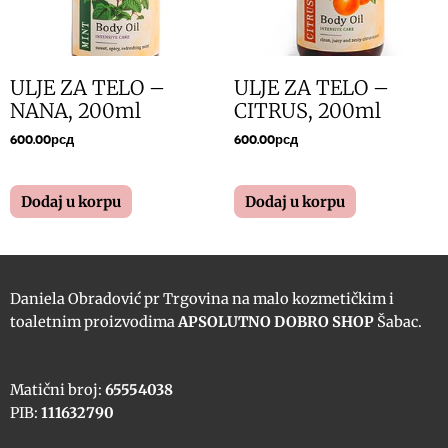
ULJE ZA TELO –
ULJE ZA TELO –
NANA, 200ml
CITRUS, 200ml
600.00
рсд
600.00
рсд
Dodaj u korpu
Dodaj u korpu
Daniela Obradović pr Trgovina na malo kozmetičkim i
toaletnim proizvodima
APSOLUTNO DOBRO SHOP
Šabac.
Matični broj:
65554038
PIB:
111632790