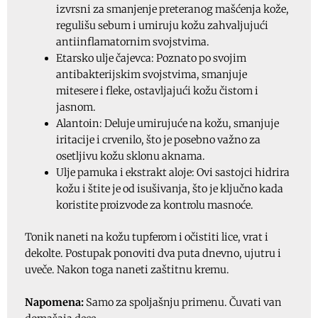
izvrsni za smanjenje preteranog mašćenja kože,
regulišu sebum i umiruju kožu zahvaljujući
antiinflamatornim svojstvima.
Etarsko ulje čajevca: Poznato po svojim
antibakterijskim svojstvima, smanjuje
mitesere i fleke, ostavljajući kožu čistom i
jasnom.
Alantoin: Deluje umirujuće na kožu, smanjuje
iritacije i crvenilo, što je posebno važno za
osetljivu kožu sklonu aknama.
Ulje pamuka i ekstrakt aloje: Ovi sastojci hidrira
kožu i štite je od isušivanja, što je ključno kada
koristite proizvode za kontrolu masnoće.
Tonik naneti na kožu tupferom i očistiti lice, vrat i
dekolte. Postupak ponoviti dva puta dnevno, ujutru i
uveče. Nakon toga naneti zaštitnu kremu.
Napomena:
Samo za spoljašnju primenu. Čuvati van