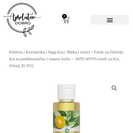
Pređi
na
sadržaj
0
Cart
Početna
/
Kozmetika
/
Nega lica
/
Mleka i tonici
/ Tonik za čišćenje
lica za problematičnu i masnu kožu – ANTI-SPOTS tonik za lice,
150ml, ID 5712