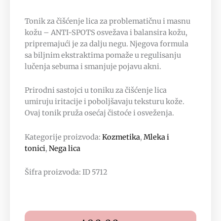
Tonik za čišćenje lica za problematičnu i masnu
kožu – ANTI-SPOTS osvežava i balansira kožu,
pripremajući je za dalju negu. Njegova formula
sa biljnim ekstraktima pomaže u regulisanju
lučenja sebuma i smanjuje pojavu akni.
Prirodni sastojci u toniku za čišćenje lica
umiruju iritacije i poboljšavaju teksturu kože.
Ovaj tonik pruža osećaj čistoće i osveženja.
Kategorije proizvoda:
Kozmetika
,
Mleka i
tonici
,
Nega lica
Šifra proizvoda: ID 5712