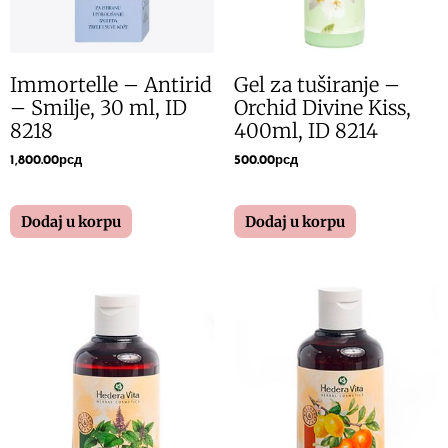
Immortelle – Antirid
Gel za tuširanje –
– Smilje, 30 ml, ID
Orchid Divine Kiss,
8218
400ml, ID 8214
1,800.00
рсд
500.00
рсд
Dodaj u korpu
Dodaj u korpu