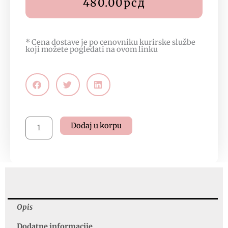
480.00
рсд
* Cena dostave je po cenovniku kurirske službe
koji možete pogledati na
ovom linku
Tonik
Dodaj u korpu
za
čišćenje
lica
za
problematičnu
i
masnu
Opis
kožu
Dodatne informacije
–