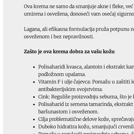
Ova krema ne samo da smanjuje akne i fleke, već p
umirena i osvežena, donoseći vam osećaj sigurnos
Lagana, ali efikasna formulacija pruža potpunu 
osveženom i bez nepravilnosti.
Zašto je ova krema dobra za vašu kožu
Polisaharidi kvasca, alantoin i ekstrakt kam
podložnom upalama.
Vitamin F i ulje čajevca: Pomažu u zaštiti 
antibakterijskim svojstvima.
Cink: Reguliše proizvodnju sebuma, što je
Polisaharid iz semena tamarinda, ekstrakt 
baršunastom i osveženom.
Cilja problematične delove kože, sprečavaj
Duboko hidratira kožu, smanjujući crvenilo 
Pomaže u regulaciji proizvodnje sebuma, 