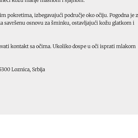
im pokretima, izbegavajući područje oko očiju. Pogodna je 
a savršenu osnovu za šminku, ostavljajući kožu glatkom i
vati kontakt sa očima. Ukoliko dospe u oči isprati mlakom
15300 Loznica, Srbija