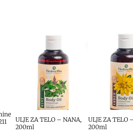
mine
ULJE ZA TELO – NANA,
ULJE ZA TELO 
211
200ml
200ml