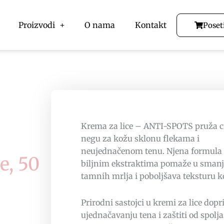
Proizvodi
O nama
Kontakt
Poset
Krema za lice – ANTI-SPOTS pruža c
negu za kožu sklonu flekama i
neujednačenom tenu. Njena formula
e, 50
biljnim ekstraktima pomaže u smanj
tamnih mrlja i poboljšava teksturu k
Prirodni sastojci u kremi za lice dopr
ujednačavanju tena i zaštiti od spolj