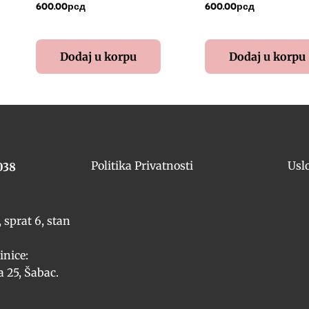
600.00
рсд
600.00
рсд
Dodaj u korpu
Dodaj u korpu
Politika Privatnosti
Usl
038
 sprat 6, stan
inice:
 25, Šabac.