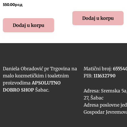
550.00
рсд
Dodaj u korpu
Dodaj u korpu
Daniela Obradović pr Trgovina na
Matični broj:
65554
malo kozmetičkim i toaletnim
PIB:
111632790
proizvodima
APSOLUTNO
DOBRO SHOP
Šabac.
Adresa: Sremska 5a,
27, Šabac
Adresa poslovne jed
Gospodar Jevremova