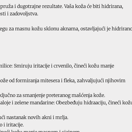
ruža i dugotrajne rezultate. Vaša koža će biti hidrirana,
ti i zadovoljstva.
negu za masnu kožu sklonu aknama, ostavljajući je hidriran
ilice: Smiruju iritacije i crvenilo, čineći kožu manje
kože od formiranja mitesera i fleka, zahvaljujući njihovim
 ključno za smanjenje preteranog mašćenja kože.
aloje i zelene mandarine: Obezbeđuju hidraaciju, čineći kož
ući nastanak novih akni i mrlja.
i iritacije.
čineći kožu manje masnom i sjajnom.