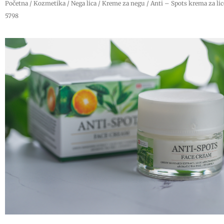
Početna
/
Kozmetika
/
Nega lica
/
Kreme za negu
/ Anti – Spots krema za lic
5798