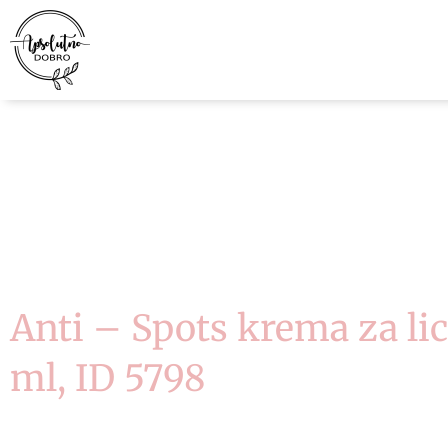
Pređi
na
sadržaj
Anti – Spots krema za lic
ml, ID 5798