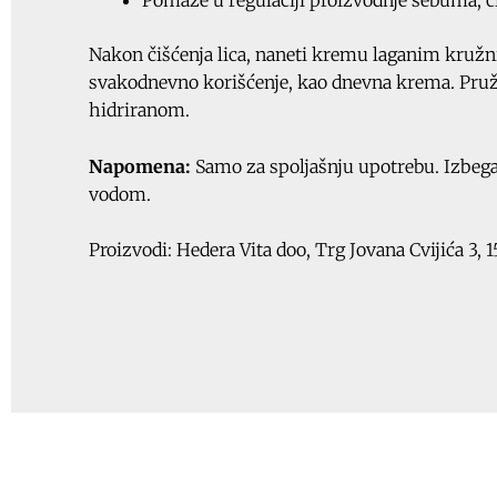
Nakon čišćenja lica, naneti kremu laganim kružn
svakodnevno korišćenje, kao dnevna krema. Pruž
hidriranom.
Napomena:
Samo za spoljašnju upotrebu. Izbega
vodom.
Proizvodi: Hedera Vita doo, Trg Jovana Cvijića 3, 