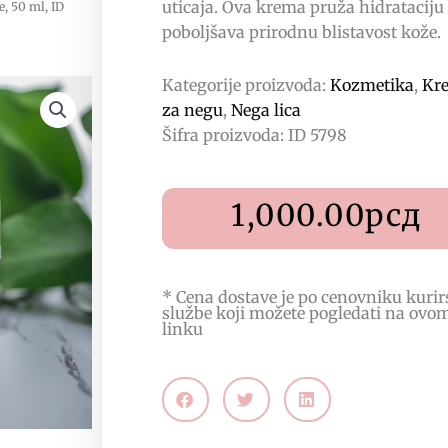
uticaja. Ova krema pruža hidrataciju 
e, 50 ml, ID
poboljšava prirodnu blistavost kože.
Kategorije proizvoda:
Kozmetika
,
Kr
za negu
,
Nega lica
Šifra proizvoda: ID 5798
1,000.00
рсд
* Cena dostave je po cenovniku kurir
službe koji možete pogledati na
ovo
linku